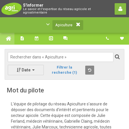
Apiculture
S'informer
Le savoir et l'expertise du réseau agricole et
Le savoir et l'expertise du réseau agricole et
agroalimentaire
agroalimentaire
Apiculture
Filtrer la
Date
recherche
(1)
Mot du pilote
L’équipe de pilotage du réseau Apiculture s’assure de
déposer des documents d’intérêt et pertinents pour le
secteur apicole. Cette équipe est composée de Julie
Ferland, médecin vétérinaire, Gabrielle Claing, médecin
vétérinaire, Julie Marcoux, technicienne agricole, toutes