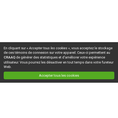
En cliquant sur
« Accepter tous les cookies »
, vous acceptez le stockage
de ces témoins de connexion sur votre appareil. Ceux-ci permettent au
CRAAQ
de générer des statistiques et d'améliorer votre expérience
utilisateur. Vous pourrez les désactiver en tout temps dans votre fureteur
Web.
Accepter tous les cookies
Ceci est la version du site en
développement
. Pour la version en
production
, visitez ce
lien
.