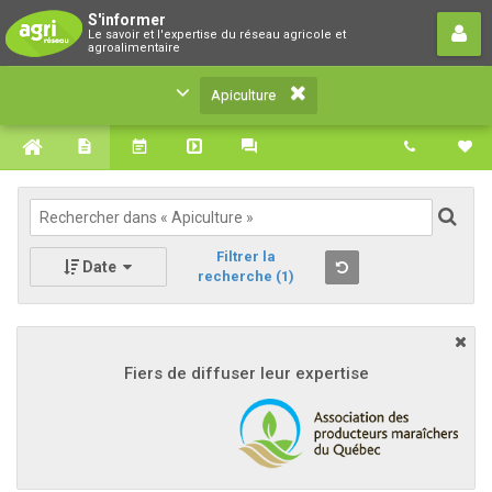
Apiculture
S'informer
Le savoir et l'expertise du réseau agricole et
Le savoir et l'expertise du réseau agricole et
agroalimentaire
agroalimentaire
Apiculture
Filtrer la
Date
recherche
(1)
Fiers de diffuser leur expertise