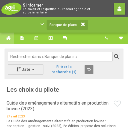
Banque de plans
S'informer
Le savoir et l'expertise du réseau agricole et
Le savoir et l'expertise du réseau agricole et
agroalimentaire
agroalimentaire
Banque de plans
Filtrer la
Date
recherche
(1)
Les choix du pilote
Guide des aménagements alternatifs en production
bovine (2023)
27 avril 2023
Le Guide des aménagements alternatifs en production bovine :
conception – gestion - suivi (2023), 2e édition propose des solutions