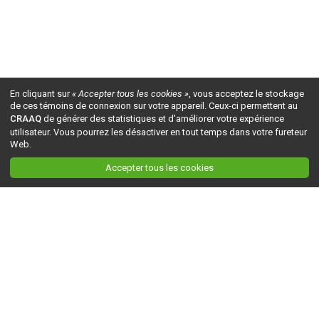
En cliquant sur
« Accepter tous les cookies »
, vous acceptez le stockage
de ces témoins de connexion sur votre appareil. Ceux-ci permettent au
CRAAQ
de générer des statistiques et d'améliorer votre expérience
utilisateur. Vous pourrez les désactiver en tout temps dans votre fureteur
Web.
Accepter tous les cookies
Ceci est la version du site en
développement
. Pour la version en
production
, visitez ce
lien
.