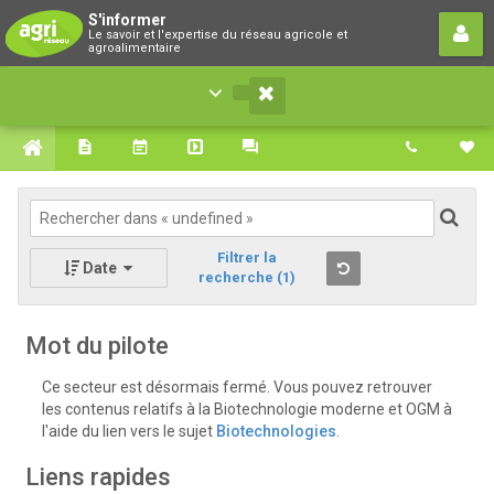
S'informer
S'informer
Le savoir et l'expertise du réseau agricole et
Le savoir et l'expertise du réseau agricole et
agroalimentaire
agroalimentaire
Filtrer la
Date
recherche
(1)
Mot du pilote
Ce secteur est désormais fermé. Vous pouvez retrouver
les contenus relatifs à la Biotechnologie moderne et OGM à
l'aide du lien vers le sujet
Biotechnologies
.
Liens rapides