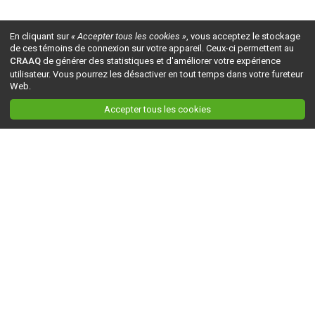
En cliquant sur
« Accepter tous les cookies »
, vous acceptez le stockage
de ces témoins de connexion sur votre appareil. Ceux-ci permettent au
CRAAQ
de générer des statistiques et d'améliorer votre expérience
utilisateur. Vous pourrez les désactiver en tout temps dans votre fureteur
Web.
Accepter tous les cookies
Ceci est la version du site en
développement
. Pour la version en
production
, visitez ce
lien
.