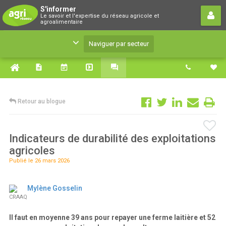
S'informer
S'informer
Le savoir et l'expertise du réseau agricole et
Le savoir et l'expertise du réseau agricole et
agroalimentaire
agroalimentaire
Naviguer par secteur
Retour au blogue
Indicateurs de durabilité des exploitations
agricoles
Publié le 26 mars 2026
Mylène Gosselin
CRAAQ
Il faut en moyenne 39 ans pour repayer une ferme laitière et 52