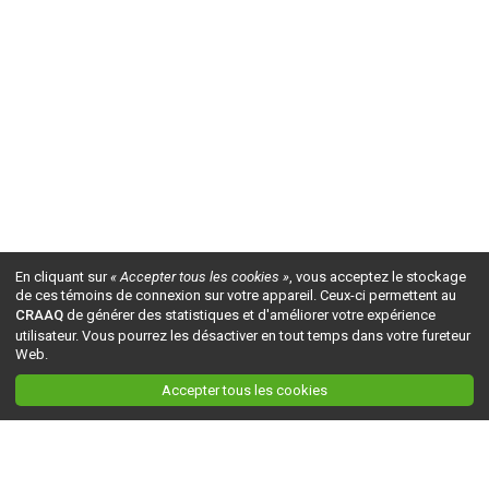
En cliquant sur
« Accepter tous les cookies »
, vous acceptez le stockage
de ces témoins de connexion sur votre appareil. Ceux-ci permettent au
CRAAQ
de générer des statistiques et d'améliorer votre expérience
utilisateur. Vous pourrez les désactiver en tout temps dans votre fureteur
Web.
Accepter tous les cookies
Ceci est la version du site en
développement
. Pour la version en
production
, visitez ce
lien
.