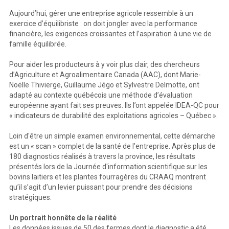
Aujourd’hui, gérer une entreprise agricole ressemble à un
exercice d’équilibriste : on doit jongler avec la performance
financière, les exigences croissantes et l’aspiration à une vie de
famille équilibrée.
Pour aider les producteurs à y voir plus clair, des chercheurs
d’Agriculture et Agroalimentaire Canada (AAC), dont Marie-
Noëlle Thivierge, Guillaume Jégo et Sylvestre Delmotte, ont
adapté au contexte québécois une méthode d’évaluation
européenne ayant fait ses preuves. Ils l’ont appelée IDEA-QC pour
« indicateurs de durabilité des exploitations agricoles – Québec ».
Loin d'être un simple examen environnemental, cette démarche
est un « scan » complet de la santé de l’entreprise. Après plus de
180 diagnostics réalisés à travers la province, les résultats
présentés lors de la Journée d'information scientifique sur les
bovins laitiers et les plantes fourragères du CRAAQ montrent
qu’il s’agit d’un levier puissant pour prendre des décisions
stratégiques.
Un portrait honnête de la réalité
Les données issues de 50 des fermes dont le diagnostic a été