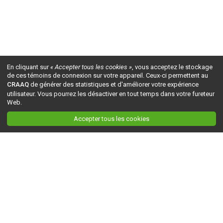
En cliquant sur
« Accepter tous les cookies »
, vous acceptez le stockage
de ces témoins de connexion sur votre appareil. Ceux-ci permettent au
CRAAQ
de générer des statistiques et d'améliorer votre expérience
utilisateur. Vous pourrez les désactiver en tout temps dans votre fureteur
Web.
Accepter tous les cookies
Ceci est la version du site en
développement
. Pour la version en
production
, visitez ce
lien
.