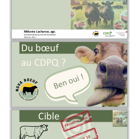
Mélanie Lachance, agr.
Coordonnatrice bovins
de boucherie
28 février 2025
Du 
bœuf
au CDPQ ?
Cible