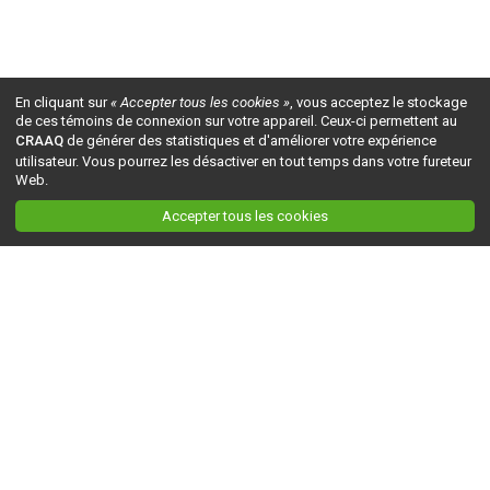
En cliquant sur
« Accepter tous les cookies »
, vous acceptez le stockage
de ces témoins de connexion sur votre appareil. Ceux-ci permettent au
CRAAQ
de générer des statistiques et d'améliorer votre expérience
utilisateur. Vous pourrez les désactiver en tout temps dans votre fureteur
Web.
Accepter tous les cookies
Ceci est la version du site en
développement
. Pour la version en
production
, visitez ce
lien
.