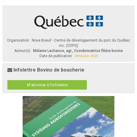
r e n d e m e n t   e n  
Sexe
v i a n d e   e t   l e  
p e r s i l l a g e .  
N o u s
f e r o n s
u
n 
s u r v o l   d e s   t r o i s  
p r e m i e r s   n i v e a u x  
Génétique
e t   i r o n t   p l u s   e n  
d é t a i l s   p o u r   l e  
d e r n i e r !
Organisation : Nova Boeuf - Centre de développement du porc du Québec
inc. (CDPQ)
Auteur(s) :
Mélanie Lachance, agr., Coordonnatrice filière bovine
Date de publication :
28 février 2025
Infolettre Bovins de boucherie
M'abonner à l'infolettre