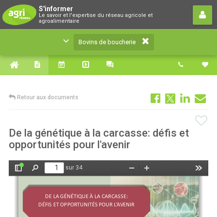
Bovins de boucherie
S'informer
Le savoir et l'expertise du réseau agricole et
Le savoir et l'expertise du réseau agricole et
agroalimentaire
agroalimentaire
Bovins de boucherie
Retour aux documents
De la génétique à la carcasse: défis et
opportunités pour l'avenir
sur 34
Afficher/Masquer
Rechercher
Zoom
Zoom
Outils
le
arrière
avant
panneau
latéral
DE LA GÉNÉTIQUE À LA CARCASSE: 
DÉFIS ET OPPORTUNITÉS POUR L’AVENIR