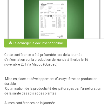
Télécharger le document original
Cette conférence a été présentée lors de la journée
Système
Brylee
d’information sur la production de viande à l’herbe le 16
•
Toutes les surfaces en pâturage
novembre 2017 à Magog (Québec)
•
Pâturages permanents
•
Pas d’intrants sauf minéraux/sel et foin
•
Achat de foin selon les besoins
•
Aucun bœuf l’hiver
•
Achat de remplacements au printemps
Mise en place et développement d’un système de production
•
Pâturage haute densité, courte durée
durable
•
Clôtures permanentes et temporaires
•
Accès d’eau dans toutes les parcelles
Optimisation de la productivité des pâturages par l’amélioration
de la santé des sols et des plantes
Autres conférences de la journée :
2