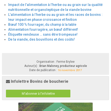
Impact de l’alimentation à l’herbe ou au grain sur la qualité
2017
-
11
-
28
nutritionnelle et organoleptique de la viande bovine
L’alimentation à l’herbe ou au grain et les races de bovins :
leur impact en phase croissance et finition
Mob grazing
Bœuf 100 % fourrager, du champ à la table
Alimentation fourragère, un bœuf différent!
Étiquette vendeuse … sans être trompeuse!
De la viande, des bouvillons et des coûts!
Organisation : Ferme Brylee
Auteur(s) :
Brian Maloney, producteur agricole
Date de publication :
16 novembre 2017
•
Haute densité d’animaux
Infolettre Bovins de boucherie
•
Courte durée minimum 2 fois par jour, 
maximum 8 fois par jour
•
Pâture 1/3 de la plante
M'abonner à l'infolettre
•
Les animaux consomment la meilleure partie 
(énergie)
•
Retour au sol beaucoup de la plante
•
Beaucoup de feuillage pour la photosynthèse