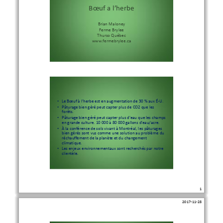
Bœuf a l’herbe
Brian Maloney
Ferme
Brylee
Thurso
Québec
www.fermebrylee.ca
•
Le Bœuf à l’herbe est en augmentation de 30 % aux É
-
U.
•
Pâturage bien géré peut capter plus de CO2 que les
forêts.
•
Pâturage bien géré peut capter plus d’eau que les champs
en grande culture. 10 000 à 80 000 gallons d’eau/acre.
•
À la conférence de sols vivant à Montréal, les pâturages
bien gérés sont vus comme une solution au problème du
réchauffement de la planète et du changement
climatique.
•
Les enjeux environnementaux sont recherchés par notre
clientèle.
1 
2017
-
11
-
28