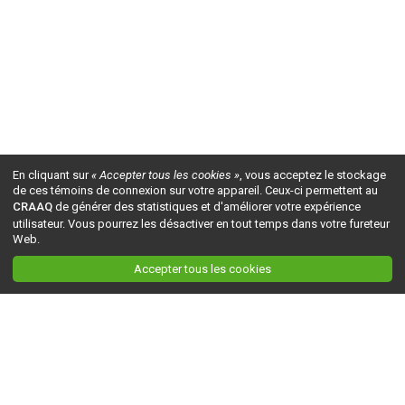
En cliquant sur
« Accepter tous les cookies »
, vous acceptez le stockage
de ces témoins de connexion sur votre appareil. Ceux-ci permettent au
CRAAQ
de générer des statistiques et d'améliorer votre expérience
utilisateur. Vous pourrez les désactiver en tout temps dans votre fureteur
Web.
Accepter tous les cookies
Ceci est la version du site en
développement
. Pour la version en
production
, visitez ce
lien
.