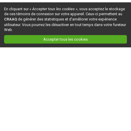
En cliquant sur
« Accepter tous les cookies »
, vous acceptez le stockage
de ces témoins de connexion sur votre appareil. Ceux-ci permettent au
CRAAQ
de générer des statistiques et d'améliorer votre expérience
utilisateur. Vous pourrez les désactiver en tout temps dans votre fureteur
Web.
Accepter tous les cookies
Ceci est la version du site en
développement
. Pour la version en
production
, visitez ce
lien
.