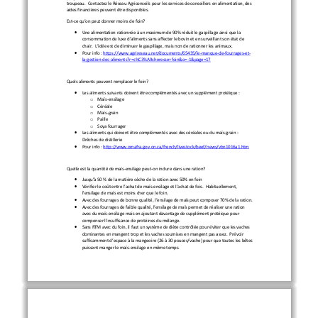
troupeau.
Contactez le Réseau Agriconseils pour les services de conseillers en alimentation, des 
aides financières peuvent être disponibles.
Es
t
-
ce qu’on peut donner moins de foin?

U
ne alimentation rationnée à 
un maximum de 
90% réduit le gaspillage ainsi que la 
consommation de luxe d'al
iments sans affecter le bovin et en surveillant son état de 
chair.  L’idé
e est de diminuer le gaspillage
, 
mais n
on de rationner les animaux.

Pour info
: 
https://www.agrireseau.net/documents/65435/le
-
manque
-
de
-
fourrages
-
et
-
l
a
-
gestion
-
des
-
aliments?r=s%C3%A9cheresse+foin&o=
-
1&page=17
Quels aliments peuvent remplacer le foin?

Les aliments suivant
s 
doivent être complémentés avec un supplément protéique
:
o
Maïs
-
ensilage
o
Céréale
o
Maïs
-
grain
o
Paille
o
Soya fourrager

Les aliments qui do
ivent être complémentés avec des céréales ou du maïs
-
grain
:
Drêches de distillerie

Pour info
: 
http://www.omafra.gov.on.ca/french/livestock/beef/news/vbn1016a1.htm
Quell
e est la quantité de maïs
-
ensilage
peut
-
on inclure
dans une ration?

J
usqu'à 50 % de la matière sèche de la ration
avec 50% en foin

V
érifier le coût 
entre l’achat de maïs
-
ensilage et l’achat de fois.  Habituellement, 
l'ensilage de maïs est
moins cher que l
e foin.

Avec des fourrages de bonne qualité, l’ensilage de maïs peut composer 70% de la ration.

Avec des fourrages de faible qualité, l’ensilage de maïs permet de réaliser une ration 
avec du maïs
-
ensilage mais en ajoutant davantage de
supplément protéique 
pour 
compenser l'insuffisance de protéines
du mélange.

Sans
RTM avec du foin
, il faut un système de diète contrôlée pour éviter que les vaches 
dominantes en mangent trop et les vaches soumises en mangent pas assez.  Prévoir 
suffisamment d’espace à la 
mangeoire (26 à 30 pouces/vache) pour que toutes les bêtes 
puissent manger le maïs
-
ensilage en même temps.