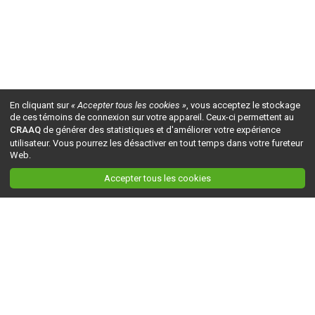
En cliquant sur
« Accepter tous les cookies »
, vous acceptez le stockage
de ces témoins de connexion sur votre appareil. Ceux-ci permettent au
CRAAQ
de générer des statistiques et d'améliorer votre expérience
utilisateur. Vous pourrez les désactiver en tout temps dans votre fureteur
Web.
Accepter tous les cookies
Ceci est la version du site en
développement
. Pour la version en
production
, visitez ce
lien
.