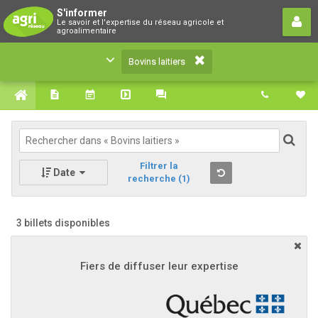
Bovins laitiers
S'informer
Le savoir et l'expertise du réseau agricole et
Le savoir et l'expertise du réseau agricole et
agroalimentaire
agroalimentaire
Bovins laitiers
Filtrer la
Date
recherche
(1)
3 billets disponibles
Fiers de diffuser leur expertise