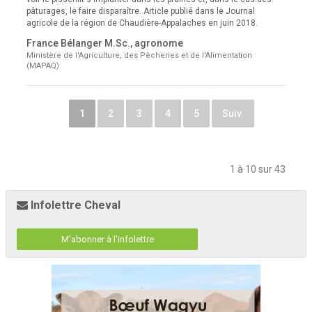
pâturages, le faire disparaître. Article publié dans le Journal
agricole de la région de Chaudière-Appalaches en juin 2018.
France Bélanger M.Sc., agronome
Ministère de l'Agriculture, des Pêcheries et de l'Alimentation
(MAPAQ)
1
2
3
4
5
Suiv.
1 à 10 sur 43
Infolettre Cheval
M'abonner à l'infolettre