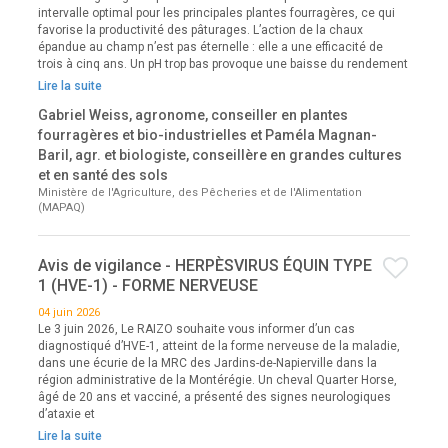
intervalle optimal pour les principales plantes fourragères, ce qui
favorise la productivité des pâturages. L’action de la chaux
épandue au champ n’est pas éternelle : elle a une efficacité de
trois à cinq ans. Un pH trop bas provoque une baisse du rendement
Lire la suite
Gabriel Weiss, agronome, conseiller en plantes
fourragères et bio-industrielles et Paméla Magnan-
Baril, agr. et biologiste, conseillère en grandes cultures
et en santé des sols
Ministère de l'Agriculture, des Pêcheries et de l'Alimentation
(MAPAQ)
Avis de vigilance - HERPÈSVIRUS ÉQUIN TYPE
1 (HVE-1) - FORME NERVEUSE
04 juin 2026
Le 3 juin 2026, Le RAIZO souhaite vous informer d’un cas
diagnostiqué d’HVE-1, atteint de la forme nerveuse de la maladie,
dans une écurie de la MRC des Jardins-de-Napierville dans la
région administrative de la Montérégie. Un cheval Quarter Horse,
âgé de 20 ans et vacciné, a présenté des signes neurologiques
d’ataxie et
Lire la suite