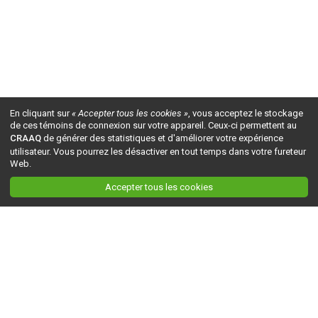
En cliquant sur
« Accepter tous les cookies »
, vous acceptez le stockage
de ces témoins de connexion sur votre appareil. Ceux-ci permettent au
CRAAQ
de générer des statistiques et d'améliorer votre expérience
utilisateur. Vous pourrez les désactiver en tout temps dans votre fureteur
Web.
Accepter tous les cookies
Ceci est la version du site en
développement
. Pour la version en
production
, visitez ce
lien
.