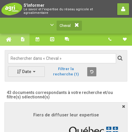
Cheval
S'informer
Le savoir et l'expertise du réseau agricole et
Le savoir et l'expertise du réseau agricole et
agroalimentaire
agroalimentaire
Cheval
Filtrer la
Date
recherche
(1)
43 documents correspondants à votre recherche
et/ou
filtre(s) sélectionné(s)
Fiers de diffuser leur expertise