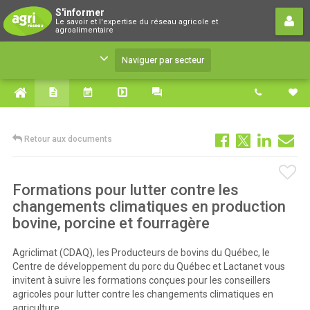
S'informer
S'informer
Le savoir et l'expertise du réseau agricole et
Le savoir et l'expertise du réseau agricole et
agroalimentaire
agroalimentaire
Naviguer par secteur
Retour aux documents
Formations pour lutter contre les
changements climatiques en production
bovine, porcine et fourragère
Agriclimat (CDAQ), les Producteurs de bovins du Québec, le
Centre de développement du porc du Québec et Lactanet vous
invitent à suivre les formations conçues pour les conseillers
agricoles pour lutter contre les changements climatiques en
agriculture.