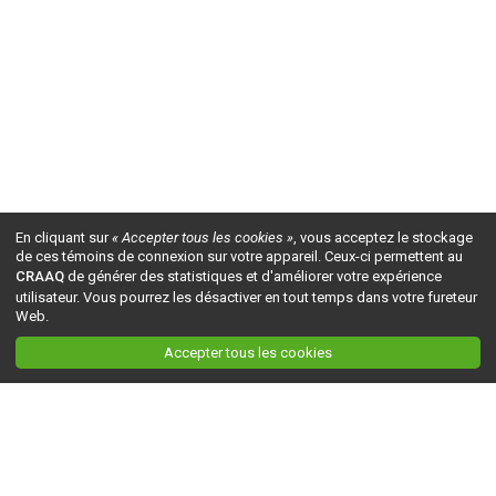
En cliquant sur
« Accepter tous les cookies »
, vous acceptez le stockage
de ces témoins de connexion sur votre appareil. Ceux-ci permettent au
CRAAQ
de générer des statistiques et d'améliorer votre expérience
utilisateur. Vous pourrez les désactiver en tout temps dans votre fureteur
Web.
Accepter tous les cookies
Ceci est la version du site en
développement
. Pour la version en
production
, visitez ce
lien
.