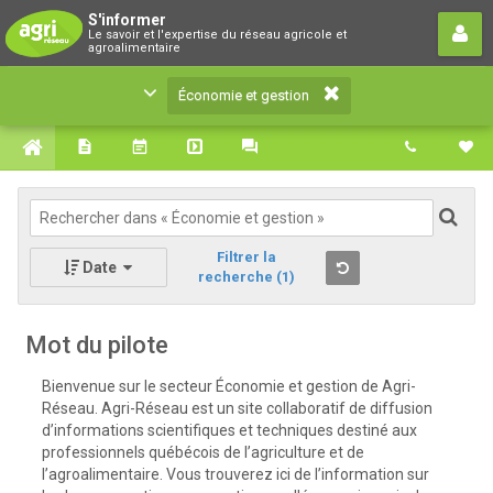
Économie et gestion
S'informer
Le savoir et l'expertise du réseau agricole et
Le savoir et l'expertise du réseau agricole et
agroalimentaire
agroalimentaire
Économie et gestion
Filtrer la
Date
recherche
(1)
Mot du pilote
Bienvenue sur le secteur Économie et gestion de Agri-
Réseau. Agri-Réseau est un site collaboratif de diffusion
d’informations scientifiques et techniques destiné aux
professionnels québécois de l’agriculture et de
l’agroalimentaire. Vous trouverez ici de l’information sur