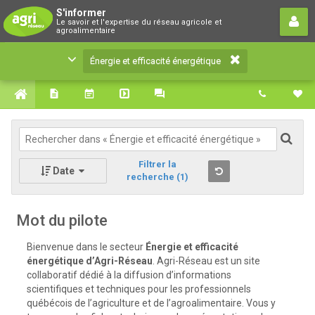
Énergie et efficacité énergétique
S'informer
Le savoir et l'expertise du réseau agricole et
Le savoir et l'expertise du réseau agricole et
agroalimentaire
agroalimentaire
Énergie et efficacité énergétique
Filtrer la
Date
recherche
(1)
Mot du pilote
Bienvenue dans le secteur
Énergie et efficacité
énergétique
d’Agri-Réseau
. Agri-Réseau est un site
collaboratif dédié à la diffusion d’informations
scientifiques et techniques pour les professionnels
québécois de l’agriculture et de l’agroalimentaire. Vous y