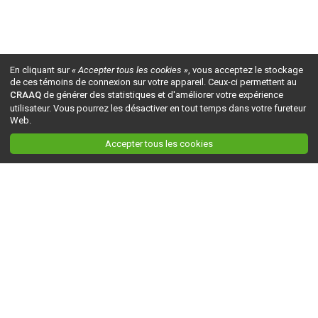
En cliquant sur
« Accepter tous les cookies »
, vous acceptez le stockage
de ces témoins de connexion sur votre appareil. Ceux-ci permettent au
CRAAQ
de générer des statistiques et d'améliorer votre expérience
utilisateur. Vous pourrez les désactiver en tout temps dans votre fureteur
Web.
Accepter tous les cookies
Ceci est la version du site en
développement
. Pour la version en
production
, visitez ce
lien
.