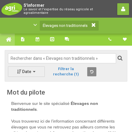
Élevages non traditionnels
S'informer
Le savoir et l'expertise du réseau agricole et
Le savoir et l'expertise du réseau agricole et
agroalimentaire
agroalimentaire
Élevages non traditionnels
Filtrer la
Date
recherche
(1)
Mot du pilote
Bienvenue sur le site spécialisé
Élevages non
traditionnels
.
Vous trouverez ici de l’information concernant différents
élevages que vous ne retrouvez pas ailleurs comme les