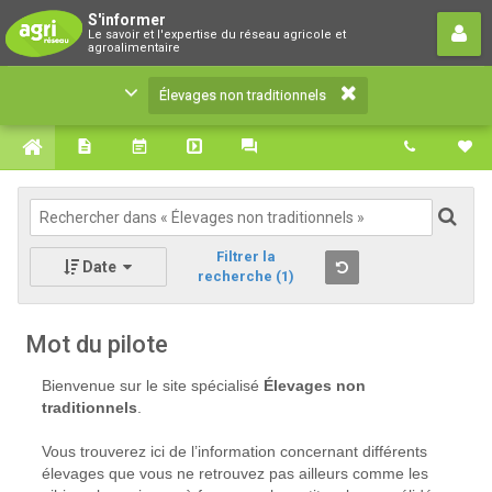
Élevages non traditionnels
S'informer
Le savoir et l'expertise du réseau agricole et
Le savoir et l'expertise du réseau agricole et
agroalimentaire
agroalimentaire
Élevages non traditionnels
Filtrer la
Date
recherche
(1)
Mot du pilote
Bienvenue sur le site spécialisé
Élevages non
traditionnels
.
Vous trouverez ici de l’information concernant différents
élevages que vous ne retrouvez pas ailleurs comme les