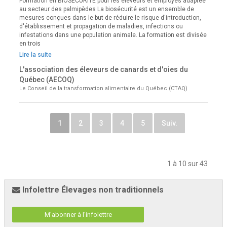
Formation en BIOSÉCURITÉ pour les éleveurs et employés adaptée
au secteur des palmipèdes La biosécurité est un ensemble de
mesures conçues dans le but de réduire le risque d'introduction,
d'établissement et propagation de maladies, infections ou
infestations dans une population animale. La formation est divisée
en trois
Lire la suite
L'association des éleveurs de canards et d'oies du
Québec (AECOQ)
Le Conseil de la transformation alimentaire du Québec (CTAQ)
1
2
3
4
5
Suiv.
1 à 10 sur 43
Infolettre Élevages non traditionnels
M'abonner à l'infolettre