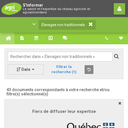
Élevages non traditionnels
S'informer
Le savoir et l'expertise du réseau agricole et
Le savoir et l'expertise du réseau agricole et
agroalimentaire
agroalimentaire
Élevages non traditionnels
Filtrer la
Date
recherche
(1)
43 documents correspondants à votre recherche
et/ou
filtre(s) sélectionné(s)
Fiers de diffuser leur expertise