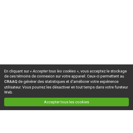
En cliquant sur
« Accepter tous les cookies »
, vous acceptez le stockage
de ces témoins de connexion sur votre appareil. Ceux-ci permettent au
CRAAQ
de générer des statistiques et d'améliorer votre expérience
utilisateur. Vous pourrez les désactiver en tout temps dans votre fureteur
Web.
Accepter tous les cookies
Ceci est la version du site en
développement
. Pour la version en
production
, visitez ce
lien
.