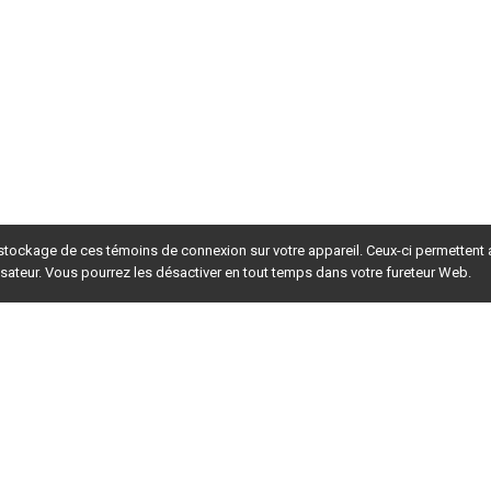
 stockage de ces témoins de connexion sur votre appareil. Ceux-ci permettent
lisateur. Vous pourrez les désactiver en tout temps dans votre fureteur Web.
rsion du site en
développement
. Pour la version en
production
,