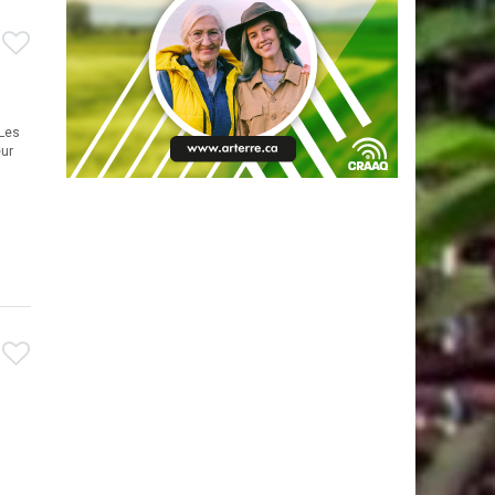
 Les
eur