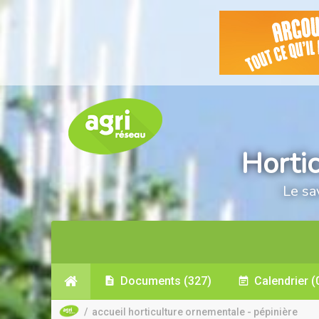
Horti
Le sa
Documents
(327)
Calendrier
(
/
accueil horticulture ornementale - pépinière