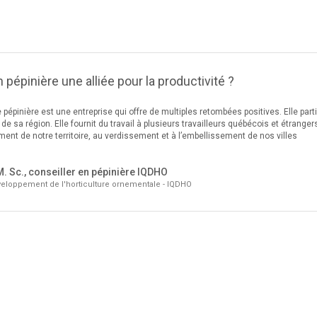
n pépinière une alliée pour la productivité ?
pépinière est une entreprise qui offre de multiples retombées positives. Elle part
de sa région. Elle fournit du travail à plusieurs travailleurs québécois et étranger
ement de notre territoire, au verdissement et à l’embellissement de nos villes
M. Sc., conseiller en pépinière IQDHO
veloppement de l'horticulture ornementale - IQDHO