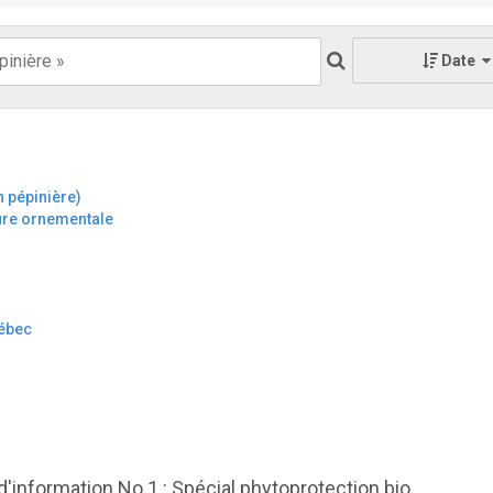
Date
 pépinière)
ture ornementale
uébec
 d'information No 1 : Spécial phytoprotection bio