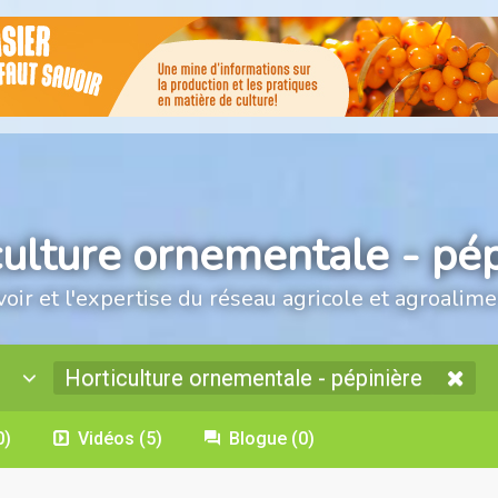
culture ornementale - pép
voir et l'expertise du réseau agricole et agroalime
Horticulture ornementale - pépinière
0)
Vidéos
(5)
Blogue
(0)