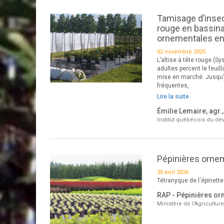
Tamisage d’insect
rouge en bassinag
ornementales en
02 novembre 2025
L’altise à tête rouge (
adultes percent le feuil
mise en marché. Jusqu’à 
fréquentes,
Lire la suite
Émilie Lemaire, agr.,
Institut québécois du dé
Pépinières ornem
30 avril 2026
Tétranyque de l'épinette
RAP - Pépinières or
Ministère de l'Agricultur