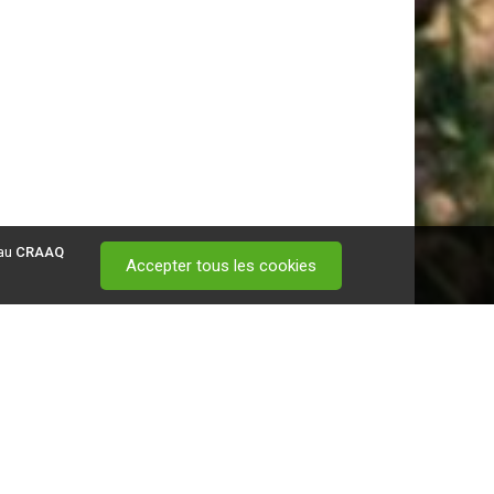
 au
CRAAQ
Accepter tous les cookies
 visitez ce
lien
.