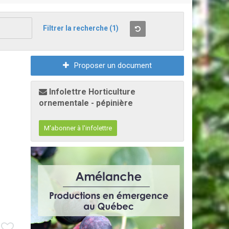
Filtrer la recherche
(1)
Proposer un document
Infolettre Horticulture
ornementale - pépinière
M'abonner à l'infolettre