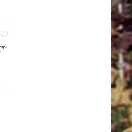
icipe
s.