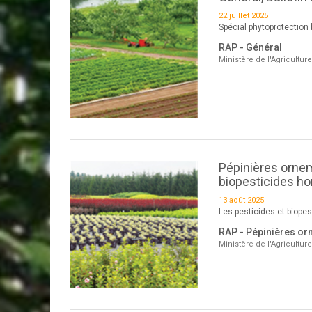
22 juillet 2025
Spécial phytoprotection 
RAP - Général
Ministère de l'Agricultur
Pépinières orneme
biopesticides h
13 août 2025
Les pesticides et biope
RAP - Pépinières or
Ministère de l'Agricultur