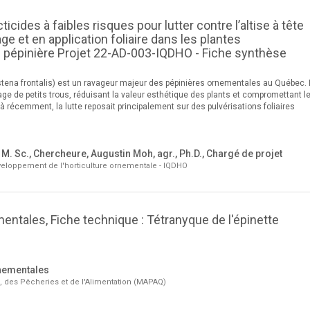
icides à faibles risques pour lutter contre l’altise à tête
e et en application foliaire dans les plantes
 pépinière Projet 22-AD-003-IQDHO - Fiche synthèse
Systena frontalis) est un ravageur majeur des pépinières ornementales au Québec.
lage de petits trous, réduisant la valeur esthétique des plants et compromettant l
récemment, la lutte reposait principalement sur des pulvérisations foliaires
 M. Sc., Chercheure, Augustin Moh, agr., Ph.D., Chargé de projet
veloppement de l'horticulture ornementale - IQDHO
entales, Fiche technique : Tétranyque de l'épinette
nementales
e, des Pêcheries et de l'Alimentation (MAPAQ)