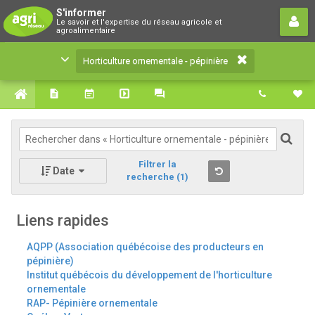
Horticulture ornementale -
S'informer
Le savoir et l'expertise du réseau agricole et
pépinière
agroalimentaire
Le savoir et l'expertise du réseau agricole et
Horticulture ornementale - pépinière
agroalimentaire
Filtrer la
Date
recherche
(1)
Liens rapides
AQPP (Association québécoise des producteurs en
pépinière)
Institut québécois du développement de l'horticulture
ornementale
RAP- Pépinière ornementale