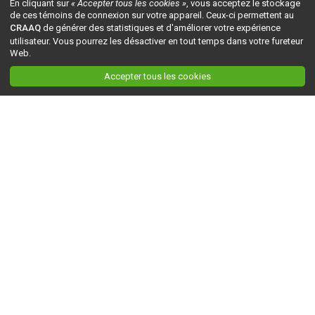
En cliquant sur
« Accepter tous les cookies »
, vous acceptez le stockage
de ces témoins de connexion sur votre appareil. Ceux-ci permettent au
CRAAQ
de générer des statistiques et d'améliorer votre expérience
utilisateur. Vous pourrez les désactiver en tout temps dans votre fureteur
Web.
Accepter tous les cookies
Ceci est la version du site en
développement
. Pour la version en
production
, visitez ce
lien
.
AGRI-RÉSEAU