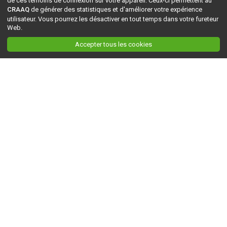
de ces témoins de connexion sur votre appareil. Ceux-ci permettent au
CRAAQ
de générer des statistiques et d'améliorer votre expérience
utilisateur. Vous pourrez les désactiver en tout temps dans votre fureteur
Web.
Accepter tous les cookies
Ceci est la version du site en
développement
. Pour la version en
production
, visitez ce
lien
.
AGRI-RÉSEAU