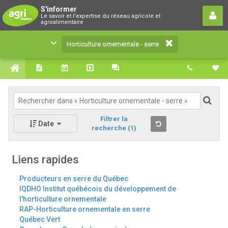
Horticulture ornementale - serre
S'informer
Le savoir et l'expertise du réseau agricole et
Le savoir et l'expertise du réseau agricole et
agroalimentaire
agroalimentaire
Horticulture ornementale - serre
Filtrer la
Date
recherche
(1)
Liens rapides
Producteurs en serre du Québec
IQDHO Institut québécois du développement de
l'horticulture ornementale
RAP-Horticulture ornementale en serre
Québec Vert