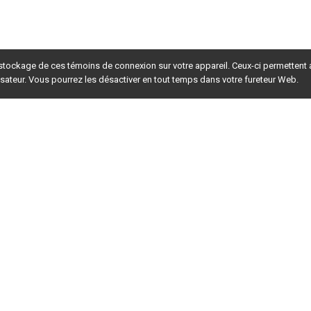
 stockage de ces témoins de connexion sur votre appareil. Ceux-ci permettent
lisateur. Vous pourrez les désactiver en tout temps dans votre fureteur Web.
rsion du site en
développement
. Pour la version en
production
,