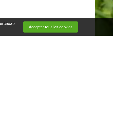
 au
CRAAQ
Accepter tous les cookies
 visitez ce
lien
.