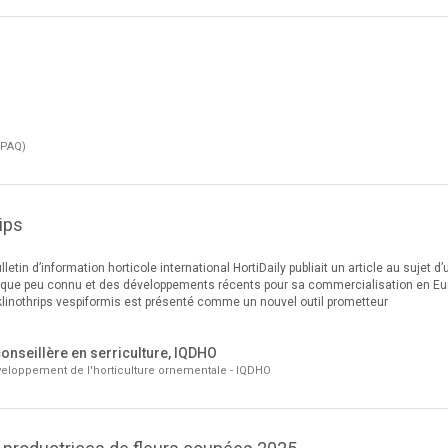
APAQ)
ips
lletin d’information horticole international HortiDaily publiait un article au sujet d’
logique peu connu et des développements récents pour sa commercialisation en Eu
nklinothrips vespiformis est présenté comme un nouvel outil prometteur
conseillère en serriculture, IQDHO
veloppement de l'horticulture ornementale - IQDHO