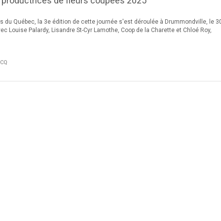
 productrices de fleurs coupées 2025
s du Québec, la 3e édition de cette journée s'est déroulée à Drummondville, le 3
vec Louise Palardy, Lisandre St-Cyr Lamothe, Coop de la Charette et Chloé Roy,
FCQ