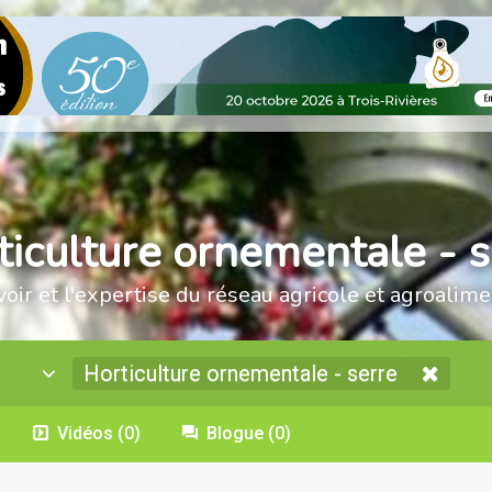
ticulture ornementale - s
voir et l'expertise du réseau agricole et agroalime
Horticulture ornementale - serre
Vidéos
(0)
Blogue
(0)