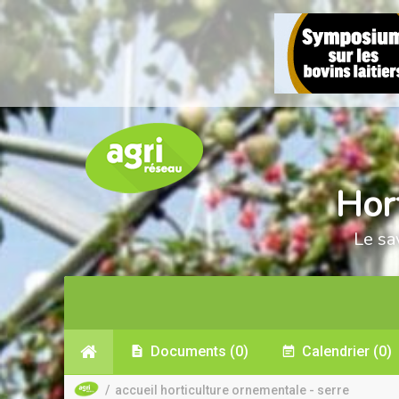
Hor
Le sa
Documents
(0)
Calendrier
(0)
/
accueil horticulture ornementale - serre