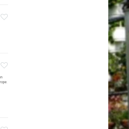
un
rope.