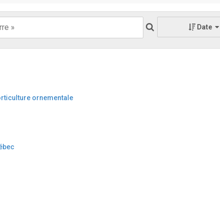
Date
rticulture ornementale
uébec