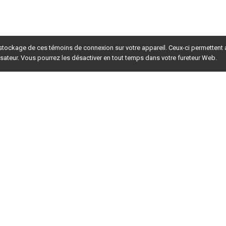
 stockage de ces témoins de connexion sur votre appareil. Ceux-ci permettent
lisateur. Vous pourrez les désactiver en tout temps dans votre fureteur Web.
rsion du site en
développement
. Pour la version en
production
,