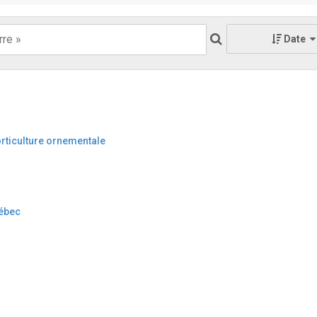
Date
rticulture ornementale
uébec