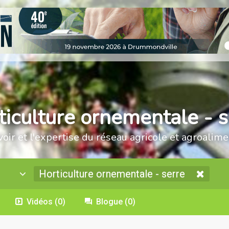
ticulture ornementale - s
voir et l'expertise du réseau agricole et agroalime
Horticulture ornementale - serre
Vidéos
(0)
Blogue
(0)