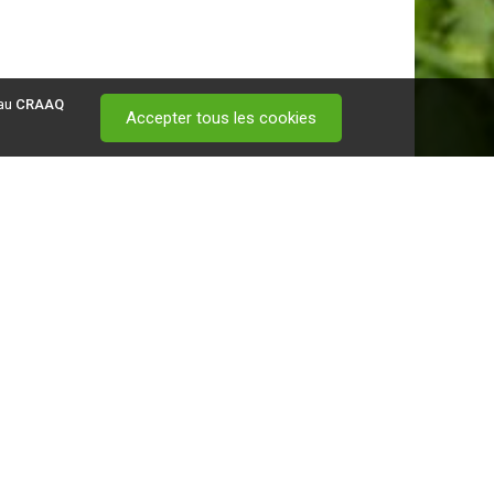
 au
CRAAQ
Accepter tous les cookies
 visitez ce
lien
.