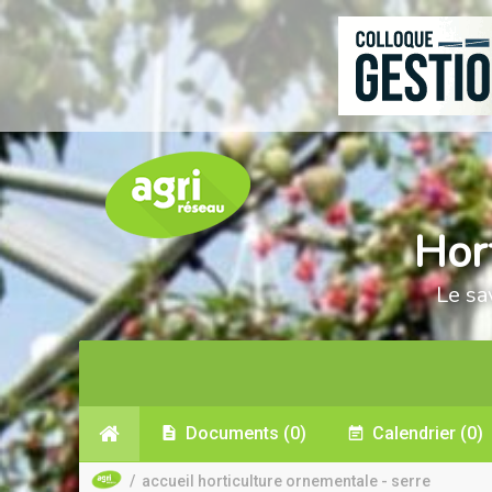
Hor
Le sa
Documents
(0)
Calendrier
(0)
/
accueil horticulture ornementale - serre