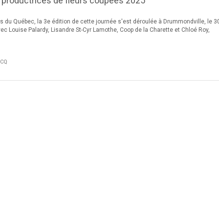
 productrices de fleurs coupées 2025
s du Québec, la 3e édition de cette journée s'est déroulée à Drummondville, le 3
vec Louise Palardy, Lisandre St-Cyr Lamothe, Coop de la Charette et Chloé Roy,
FCQ