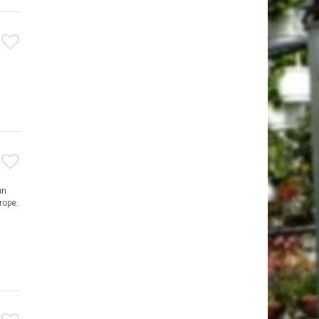
un
rope.