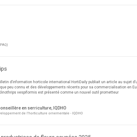
APAQ)
ips
lletin d’information horticole international HortiDaily publiait un article au sujet d’
logique peu connu et des développements récents pour sa commercialisation en Eu
nklinothrips vespiformis est présenté comme un nouvel outil prometteur
conseillère en serriculture, IQDHO
veloppement de l'horticulture ornementale - IQDHO