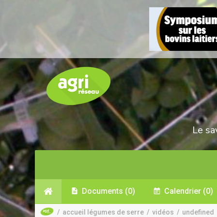
Le sa
Documents
(0)
Calendrier
(0)
/
accueil légumes de serre
/
vidéos
/
undefined