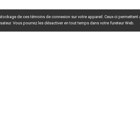
 stockage de ces témoins de connexion sur votre appareil. Ceux-ci permettent
lisateur. Vous pourrez les désactiver en tout temps dans votre fureteur Web.
rsion du site en
développement
. Pour la version en
production
,