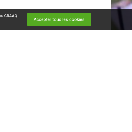
 au
CRAAQ
Accepter tous les cookies
 visitez ce
lien
.