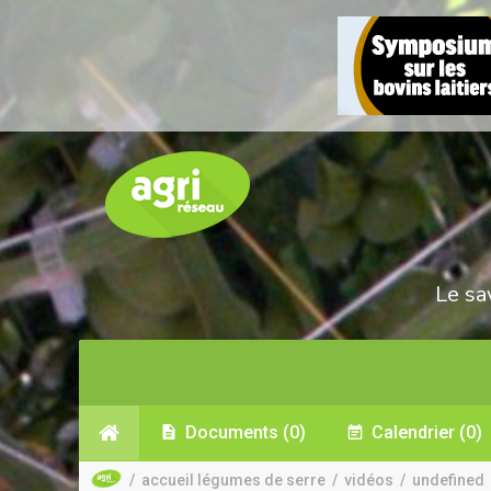
Le sa
Documents
(0)
Calendrier
(0)
/
accueil légumes de serre
/
vidéos
/
undefined