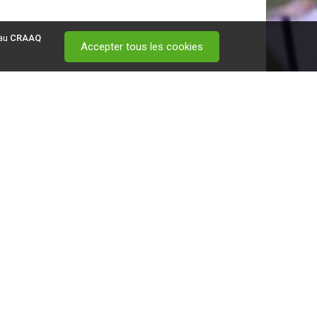
 au
CRAAQ
Accepter tous les cookies
 visitez ce
lien
.