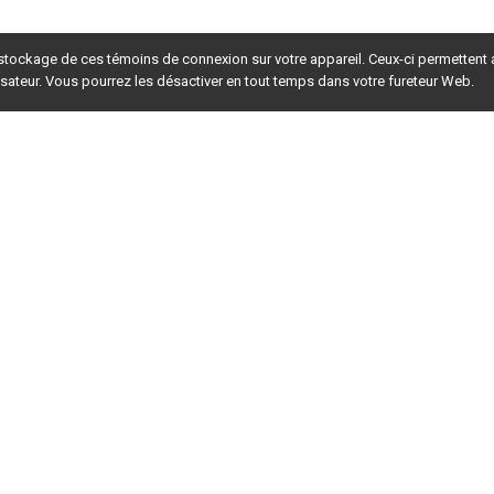
 stockage de ces témoins de connexion sur votre appareil. Ceux-ci permettent
lisateur. Vous pourrez les désactiver en tout temps dans votre fureteur Web.
rsion du site en
développement
. Pour la version en
production
,