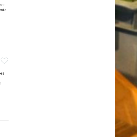
ment
onte
res
é