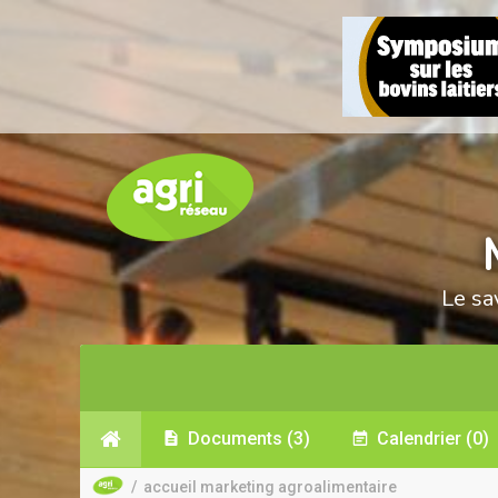
Le sa
Documents
(3)
Calendrier
(0)
/
accueil marketing agroalimentaire