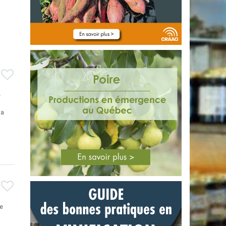
e
la
le