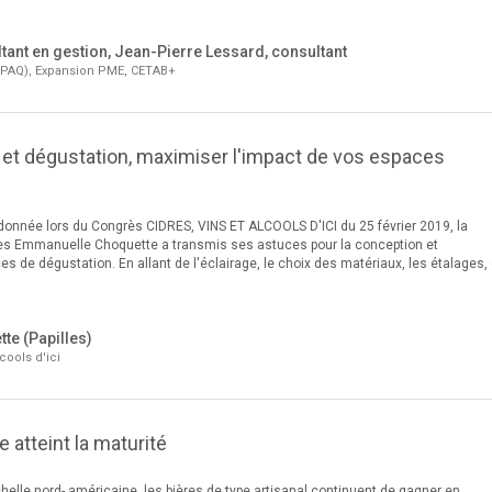
ltant en gestion, Jean-Pierre Lessard, consultant
(MAPAQ), Expansion PME, CETAB+
et dégustation, maximiser l'impact de vos espaces
onnée lors du Congrès CIDRES, VINS ET ALCOOLS D'ICI du 25 février 2019, la
les Emmanuelle Choquette a transmis ses astuces pour la conception et
de dégustation. En allant de l'éclairage, le choix des matériaux, les étalages, 
e (Papilles)
cools d'ici
e atteint la maturité
helle nord- américaine, les bières de type artisanal continuent de gagner en