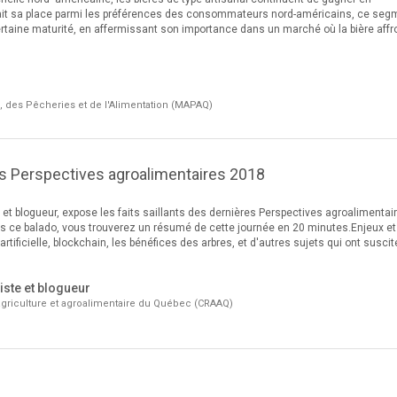
 fait sa place parmi les préférences des consommateurs nord-américains, ce seg
certaine maturité, en affermissant son importance dans un marché où la bière affr
e, des Pêcheries et de l'Alimentation (MAPAQ)
des Perspectives agroalimentaires 2018
e et blogueur, expose les faits saillants des dernières Perspectives agroalimentai
 ce balado, vous trouverez un résumé de cette journée en 20 minutes.Enjeux et
rtificielle, blockchain, les bénéfices des arbres, et d'autres sujets qui ont suscit
iste et blogueur
griculture et agroalimentaire du Québec (CRAAQ)