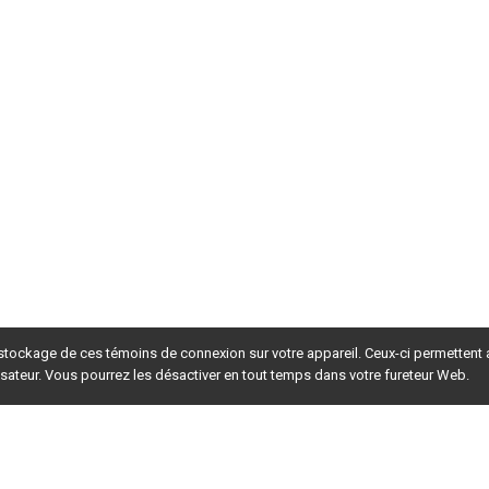
 stockage de ces témoins de connexion sur votre appareil. Ceux-ci permettent
lisateur. Vous pourrez les désactiver en tout temps dans votre fureteur Web.
rsion du site en
développement
. Pour la version en
production
,