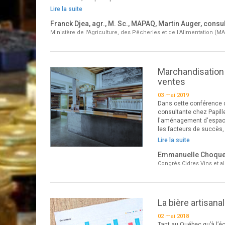
Lire la suite
Franck Djea, agr., M. Sc., MAPAQ, Martin Auger, consu
Ministère de l'Agriculture, des Pêcheries et de l'Alimentation 
Marchandisation 
ventes
03 mai 2019
Dans cette conférence d
consultante chez Papil
l'aménagement d'espaces 
les facteurs de succès,
Lire la suite
Emmanuelle Choquett
Congrès Cidres Vins et al
La bière artisanal
02 mai 2018
Tant au Québec qu’à l’éc