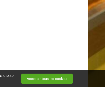
 au
CRAAQ
Accepter tous les cookies
 visitez ce
lien
.