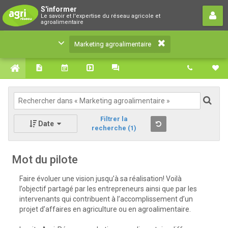
Marketing agroalimentaire
S'informer
Le savoir et l'expertise du réseau agricole et
Le savoir et l'expertise du réseau agricole et
agroalimentaire
agroalimentaire
Marketing agroalimentaire
Filtrer la
Date
recherche
(1)
Mot du pilote
Faire évoluer une vision jusqu’à sa réalisation! Voilà
l’objectif partagé par les entrepreneurs ainsi que par les
intervenants qui contribuent à l’accomplissement d’un
projet d’affaires en agriculture ou en agroalimentaire.