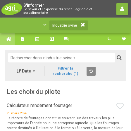
Industrie ovine
S'informer
Le savoir et l'expertise du réseau agricole et
Le savoir et l'expertise du réseau agricole et
agroalimentaire
agroalimentaire
Industrie ovine
Filtrer la
Date
recherche
(1)
Les choix du pilote
Calculateur rendement fourrager
25 mars 2026
La récolte de fourrages constitue souvent l’un des travaux les plus
importants de l’année pour une entreprise agricole. Que les fourrages
soient destinés à l’utilisation à la ferme ou à la vente, la mesure de leur