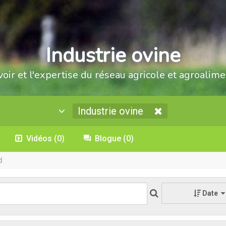
Industrie ovine
voir et l'expertise du réseau agricole et agroalime
Industrie ovine
Vidéos
(0)
Blogue
(0)
d
Date