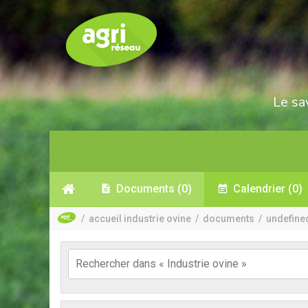
Le sa
Documents
(0)
Calendrier
(0)
/
accueil industrie ovine
/
documents
/
undefine