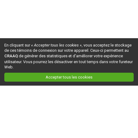
En cliquant sur
« Accepter tous les cookies »
, vous acceptez le stockage
de ces témoins de connexion sur votre appareil. Ceux-ci permettent au
CRAAQ
de générer des statistiques et d'améliorer votre expérience
utilisateur. Vous pourrez les désactiver en tout temps dans votre fureteur
Web.
Accepter tous les cookies
Ceci est la version du site en
développement
. Pour la version en
production
, visitez ce
lien
.