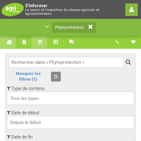
Phytoprotection
S'informer
Le savoir et l'expertise du réseau agricole et
Le savoir et l'expertise du réseau agricole et
agroalimentaire
agroalimentaire
Phytoprotection
Masquer les
filtres
(1)
Type de contenu
Date de début
Date de fin