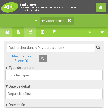
Phytoprotection
S'informer
Le savoir et l'expertise du réseau agricole et
Le savoir et l'expertise du réseau agricole et
agroalimentaire
agroalimentaire
Phytoprotection
Masquer les
filtres
(1)
Type de contenu
Date de début
Date de fin