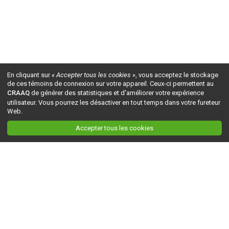
En cliquant sur
« Accepter tous les cookies »
, vous acceptez le stockage
de ces témoins de connexion sur votre appareil. Ceux-ci permettent au
CRAAQ
de générer des statistiques et d'améliorer votre expérience
utilisateur. Vous pourrez les désactiver en tout temps dans votre fureteur
Web.
Accepter tous les cookies
Ceci est la version du site en
développement
. Pour la version en
production
, visitez ce
lien
.