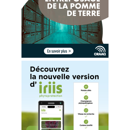
Il s’agit d’un semoir 
autoconstruit
à partir d’un sarcleur usagé, d’un 
Ce  semoir  est  un  semoir  à  céréales,  muni  d
'un
coffre  à  petit
e
s 
semoir à l’air ainsi que des unités de semoir à céréales neuves. Ce 
grain
e
s,  dont  des  unités de  semis  ont  été  enlevées  afin  de  laisser 
type  de  semoir  autoconstruit 
permet  de  semer  les  engrais  verts 
seulement deux unités par entre
-
rang. 
intercalaires dans des sillons
,
augmentant le contact 
sol
-
semence et 
ainsi  la  réussite  du  semis.
Ce  semoir  comporte  deux  unités  par 
entre
-
rang. L’écartement entre les unités est de 8
po.
L
ien
s
utile
s
:
Fiche technique du CETAB+
: Séquences de passages
Ce communiqué a été rédigé par Murielle Bournival, agronome au CETAB+.
La révision linguistique a
été réalisée en collaboration avec 
Julie Anne Wilkinson, agronome M.Sc., agr. CETAB+.
2
de
2