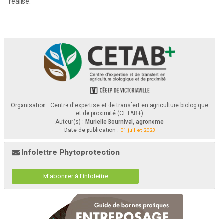
réalisé.
Certaines   entreprises   profitent   de   la   dernière   intervention   de 
Il s’agit d’un sarcleur mi
-
lourd sur lequel un semoir à l’air est fixé. 
sarclage  dans  le  maïs  pour  faire 
un
semis d’engrais vert
. 
Ici,  les 
Les  tuyaux  de  distribution  des  semences  sont  disposés  sur  les 
semences  sont  réparties  uniformément  par  le  semoir  installé  au
-
unités. 
U
ne plaque de métal en «
V
» 
a été ajoutée 
au
-
dessus de la 
devant   du   tracteur.   Le
s   pattes   du
sarcleur   léger   enfoui
ssent
pointe de la patte arrière (en «
C
») du sarcleur 
afin
de billonner le 
légèrement les semences d’engrais vert.
maïs.  Les  ressorts  servent  à  faire  vibrer  le  sol  pour  enterrer  les 
semences
.
SARCLEUR MI
-
LOURD ET SEMOIR À 
L’AIR
SARCLEUR LÉGER ET SEMOIR À L’AIR
Organisation : Centre d'expertise et de transfert en agriculture biologique
et de proximité (CETAB+)
Auteur(s) :
Murielle Bournival, agronome
Date de publication :
01 juillet 2023
Infolettre Phytoprotection
Ici, des
tuyaux de distribution des semences 
ont été
fixés à l’arrière 
Le tuyau de distribution des
semences est fixé à l’arrière des ailes 
des unités d’un sarcleur mi
-
lourd. 
D
es  dents  de
peigne
à l’arrière 
billonneuses
d’un sarcleur léger
. L
’ajout d’
anneaux de métal sert à 
permet
tent
d’enfouir l’engrais vert. 
enfouir légèrement les semences. 
AUTOCONSTRUCTION AVEC UNITÉS DE SEMOIR À CÉRÉALES
SEMOIR À CÉRÉALES
MODIFIÉ
M'abonner à l'infolettre