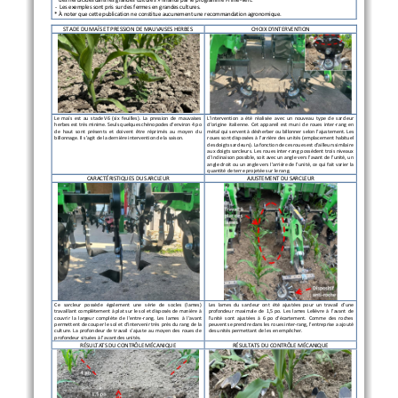
-
Les exemples sont pris sur des fermes en grandes cultures.
*
À noter que cette publication ne constitue aucunement u
ne recommandation agronomique.
STADE DU 
MAÏS
ET PRESSION DE MAUVAISES HERBES
CHOIX D’INTERVENTION
Le 
maïs 
est  au  stade
V
6
(
six  feuilles
)
.  La  pression  de  mauvaises 
L’intervention a été réalisé
e
avec  un  nouveau  type  de  sarcleur 
herbes est très minime. 
Seuls
quelques chénopodes d’environ 4
po 
d’origine italienne. Cet appa
reil  est  muni  de  roues  inter
-
rang  en 
de  haut 
sont  présents  et  doivent 
être
réprim
és
au  moyen  du 
métal qui servent à désherber ou billonner selon l’ajustement. 
Les 
billonnage. Il s’agit de la dernière intervention de la saison. 
roues
sont disposées à l
'arrière
des unités 
(emplacement habituel 
d
es doigts sarcleurs
)
.
L
a
fonction
de ces roues
est d’ailleurs similaire 
aux  doigts  sarcleurs. 
Les  roues  inter
-
rang  possèdent  trois  niveaux 
d’inclinaison possible, soit avec un angle vers l’avant de l’unité, un 
angle droit ou un angle vers l’arrière de l’unité, ce qui 
fait 
varie
r
la 
quantité de terre p
rojetée sur le rang.
CARACTÉRISTIQUES DU SARCLEUR
AJ
US
TEMENT DU SARCLEUR
Ce   sarcleur   possède   également   une   série   de   socles   (lames) 
Les  lames  du  sarcleur  ont  été  ajusté
es
pour un travail d’une 
travaillant complètement à plat sur le sol et disposés de manière à 
profondeur  maximal
e
de  1,5
po. Les lames Lelièvre à l’avant de 
couvrir la largeur complète de l’entre
-
rang. 
Les 
lames
à l’avant
l’unité sont ajusté
es  à  6
po d’écartement. Comme des roches 
permettent
de
couper le sol et d’intervenir très près du rang de
la 
peuvent se prendre dans les roues inter
-
rang, l’entreprise a ajouté 
culture. La profondeur de travail s’ajuste au moyen des roues de 
de
s
unités permettant d
e les en 
empêcher
.
profondeur situées à l’avant des unités.  
RÉSULTATS DU 
CONTRÔLE
MÉCANIQUE
RÉSULTATS DU 
CONTRÔLE
MÉCANIQUE