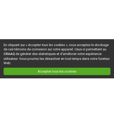
En cliquant sur
« Accepter tous les cookies »
, vous acceptez le stockage
de ces témoins de connexion sur votre appareil. Ceux-ci permettent au
CRAAQ
de générer des statistiques et d'améliorer votre expérience
utilisateur. Vous pourrez les désactiver en tout temps dans votre fureteur
Web.
Accepter tous les cookies
Ceci est la version du site en
développement
. Pour la version en
production
, visitez ce
lien
.