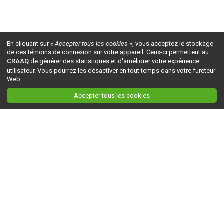
En cliquant sur
« Accepter tous les cookies »
, vous acceptez le stockage
de ces témoins de connexion sur votre appareil. Ceux-ci permettent au
CRAAQ
de générer des statistiques et d'améliorer votre expérience
utilisateur. Vous pourrez les désactiver en tout temps dans votre fureteur
Web.
Accepter tous les cookies
Ceci est la version du site en
développement
. Pour la version en
production
, visitez ce
lien
.