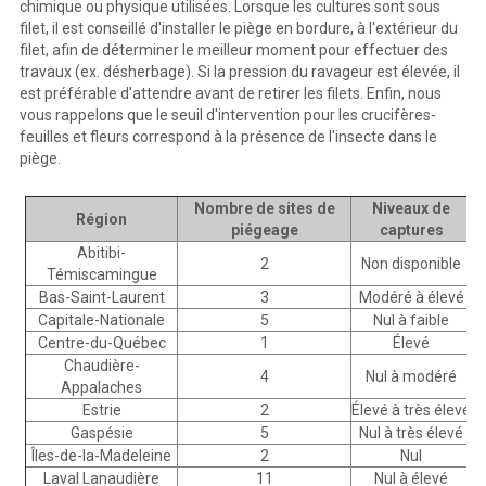
chimique ou physique utilisées. Lorsque les cultures sont sous
filet, il est conseillé d'installer le piège en bordure, à l'extérieur du
filet, afin de déterminer le meilleur moment pour effectuer des
travaux (ex. désherbage). Si la pression du ravageur est élevée, il
est préférable d'attendre avant de retirer les filets. Enfin, nous
vous rappelons que le seuil d'intervention pour les crucifères-
feuilles et fleurs correspond à la présence de l'insecte dans le
piège.
Nombre de sites de
Niveaux de
Région
piégeage
captures
Abitibi-
2
Non disponible
Témiscamingue
Bas-Saint-Laurent
3
Modéré à élevé
Capitale-Nationale
5
Nul à faible
Centre-du-Québec
1
Élevé
Chaudière-
4
Nul à modéré
Appalaches
Estrie
2
Élevé à très élevé
Gaspésie
5
Nul à très élevé
Îles-de-la-Madeleine
2
Nul
Laval Lanaudière
11
Nul à élevé