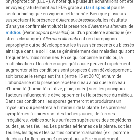
phytoprotecion (LEDP). À noter que plusieurs échantillons ont été
envoyés gratuitement au LEDP, grâce au
tarif spécial
pour le
secteur biologique en vigueur cette année. Bien que plusieurs
suspectaient la présence d'
Alternaria brassicicola
, les résultats
d'analyse confirmaient plutôt la présence d'
Alternaria alternata,
de
mildiou
(
Peronospora parasitica
) ou d'un problème abiotique (ex.
stress climatique).
Alternaria alternata
est un champignon
saprophyte qui se développe sur les tissus sénescents ou blessés
ainsi que dans le sol. Il cause généralement des maladies qui sont
fréquentes, mais mineures. En ce qui concerne le mildiou, la
multiplication et les dommages qu’il cause peuvent rapidement
augmenter si les conditions sont propices à son développement,
soit lorsque le temps est frais (entre 15 et 20 °C) et humide.
L’abondance et la présence répétée d’eau ainsi que le niveau
d’humidité (humidité relative, pluie, rosée) sont les principaux
facteurs influençant le développement et la présence du mildiou.
Dans ces conditions, les spores germeront et produiront un
mycélium qui pénétrera à l’intérieur de la plante. Les premiers
symptômes foliaires sont des taches jaunes, de formes
irrégulières, visibles sur les surfaces supérieures des cotylédons
ou des jeunes feuilles. Les parties aériennes de la plante, soit les
feuilles, les tiges et les parties commercialisables (ex. : pomme
de chou et inflorescence) peuvent aussi être grandement