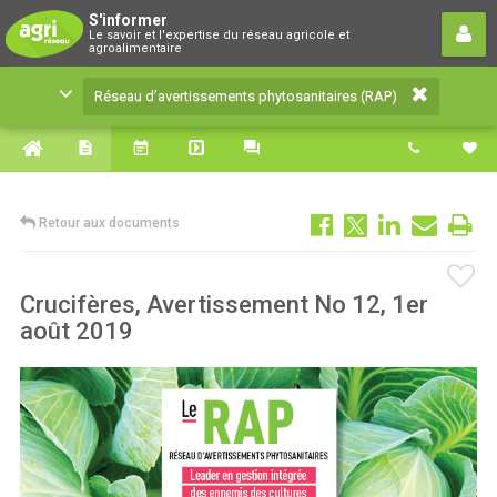
Réseau d’avertissements
S'informer
Le savoir et l'expertise du réseau agricole et
phytosanitaires (RAP)
agroalimentaire
Le savoir et l'expertise du réseau agricole et
Réseau d’avertissements phytosanitaires (RAP)
agroalimentaire
Retour aux documents
Crucifères, Avertissement No 12, 1er
août 2019