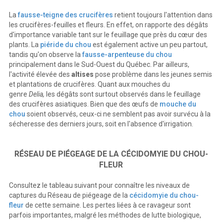
La
fausse-teigne des crucifères
retient toujours l'attention dans
les crucifères-feuilles et fleurs. En effet, on rapporte des dégâts
d'importance variable tant sur le feuillage que près du cœur des
plants. La
piéride du chou
est également active un peu partout,
tandis qu'on observe la
fausse-arpenteuse du chou
principalement dans le Sud-Ouest du Québec. Par ailleurs,
l'activité élevée des
altises
pose problème dans les jeunes semis
et plantations de crucifères. Quant aux mouches du
genre
Delia,
les dégâts sont surtout observés dans le feuillage
des crucifères asiatiques. Bien que des œufs de
mouche du
chou
soient observés, ceux-ci ne semblent pas avoir survécu à la
sécheresse des derniers jours, soit en l'absence d'irrigation.
RÉSEAU DE PIÉGEAGE DE LA CÉCIDOMYIE DU CHOU-
FLEUR
Consultez le tableau suivant pour connaître les niveaux de
captures du Réseau de piégeage de la
cécidomyie du chou-
fleur
de cette semaine. Les pertes liées à ce ravageur sont
parfois importantes, malgré les méthodes de lutte biologique,