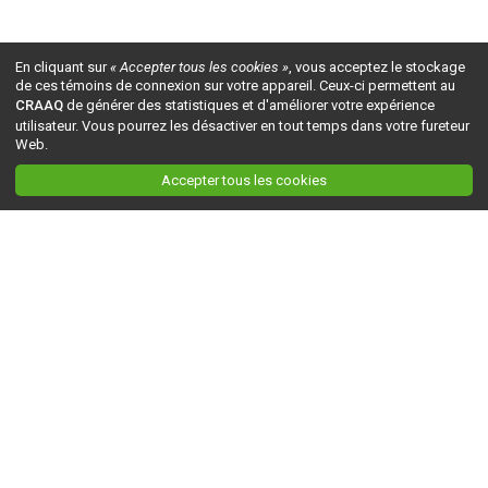
En cliquant sur
« Accepter tous les cookies »
, vous acceptez le stockage
de ces témoins de connexion sur votre appareil. Ceux-ci permettent au
CRAAQ
de générer des statistiques et d'améliorer votre expérience
utilisateur. Vous pourrez les désactiver en tout temps dans votre fureteur
Web.
Accepter tous les cookies
Ceci est la version du site en
développement
. Pour la version en
production
, visitez ce
lien
.