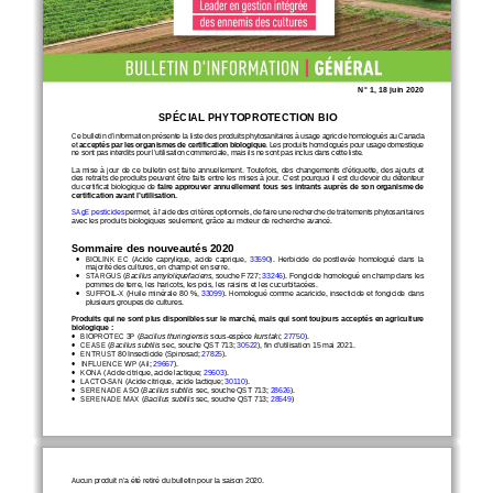
N° 
1, 18 
juin
 2020
SPÉCIAL PHYTOPROTECTION BIO
Ce bulletin d’information présente la liste des 
produits phytosanitaires à usage agricole
 homologués au Canada 
et 
acceptés par les organismes de certification biologique
.
Les produits 
homologués pour usage domestique 
ne sont pas interdits pour l’utilisation commerciale, mais ils ne sont pas inclus dans cette liste.
La mise à jour de ce bulletin est faite annuellement. Toutefois, des changements d’étiquette, des ajouts et 
des retraits de produits peuvent être faits entre les mises à jour. C’est pourquoi il est du devoir du détenteur 
du certificat biologique de 
faire approuver annuellement tous ses intrants auprès de son organisme de 
certification 
avant l’utilisation. 
SAgE pesticides
 permet,
 à l’aide des critères optionnels
, de faire une recherche de traitements phytosanitaires 
avec les produits biologiques
 seulement, grâce au moteur de recherche avancé.
Sommaire des nouveautés 
2020 
   BIOLINK  EC  (Acide  caprylique,  acide  
caprique
,  33590). 
Herbicide  de  postlevée  homologué  dans  la  
•
majorité des cultures, en champ et en serre. 
   STARG
US (
Bacillus amyloliquefaciens
, souche F727; 
33246). Fongicide homologué en champ dans les
•
pomme
s de terre, les haricots, les pois, les raisins et les cucurbitacées.
   SUFFOIL-X 
(Huile minérale 80 
%, 
33099). Homologué comme acaricide, insecticide et fongicide dans 
•
plusieurs groupes de cultures.
Produits qui ne sont plus disponibles sur le marché, mais qui sont toujours acceptés en agriculture 
biologique 
:  
   BIOPROTEC 3P (
Bacillus thuringiensis 
sous
-espèce
kurstaki
; 27750).
•
   CEASE (
Bacillus subtilis
 sec, souche QST 713; 30522), fin d’utilisation 15 mai 2021. 
•
   ENTRUST 80 Insecticide (Spinosad; 
27825).
•
   INFLUENCE WP (Ail; 29667). 
•
   KONA (Acide citrique, acide lactique; 29603). 
•
   LACTO
-SAN (Acide citrique, acide lactique; 30110).
•
   SERENADE ASO (
Bacillus subtilis
 sec, souche QST 713; 28626).
•
   SERENADE MAX (
Bacillus subtilis
 sec, souche QST 713; 28549)
•
Aucun produit n’a été retiré du bulletin pour la saison 2020.