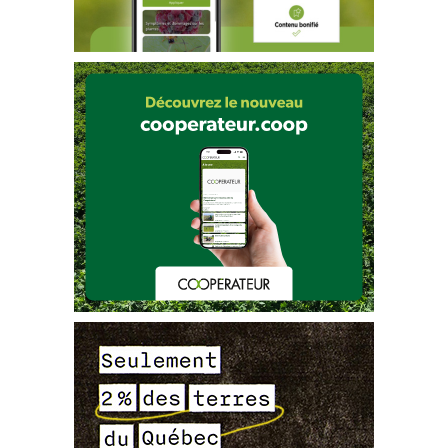
RAP Grandes cultures
Canola spontané résistant aux herbicides
, page 
3