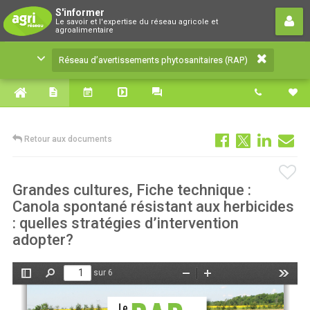
Réseau d’avertissements
S'informer
Le savoir et l'expertise du réseau agricole et
phytosanitaires (RAP)
agroalimentaire
Le savoir et l'expertise du réseau agricole et
Réseau d’avertissements phytosanitaires (RAP)
agroalimentaire
Retour aux documents
Grandes cultures, Fiche technique :
Canola spontané résistant aux herbicides
: quelles stratégies d’intervention
adopter?
sur 6
Afficher/Masquer
Rechercher
Zoom
Zoom
Outils
le
arrière
avant
panneau