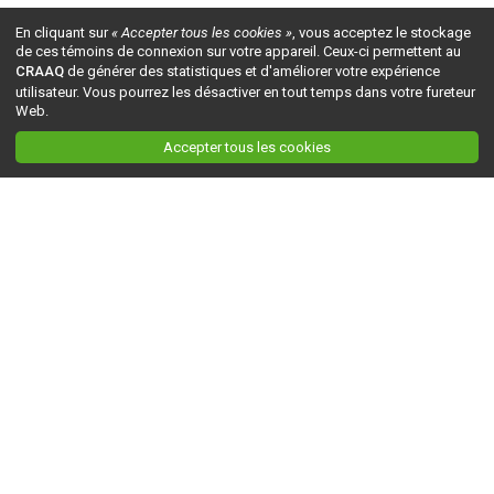
En cliquant sur
« Accepter tous les cookies »
, vous acceptez le stockage
de ces témoins de connexion sur votre appareil. Ceux-ci permettent au
CRAAQ
de générer des statistiques et d'améliorer votre expérience
utilisateur. Vous pourrez les désactiver en tout temps dans votre fureteur
Web.
Accepter tous les cookies
Ceci est la version du site en
développement
. Pour la version en
production
, visitez ce
lien
.