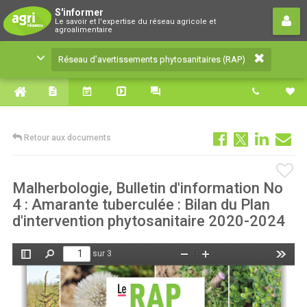
Réseau d’avertissements
S'informer
Le savoir et l'expertise du réseau agricole et
phytosanitaires (RAP)
agroalimentaire
Le savoir et l'expertise du réseau agricole et
Réseau d’avertissements phytosanitaires (RAP)
agroalimentaire
Retour aux documents
Malherbologie, Bulletin d'information No
4 : Amarante tuberculée : Bilan du Plan
d'intervention phytosanitaire 2020-2024
sur 3
Afficher/Masquer
Rechercher
Zoom
Zoom
Outils
le
arrière
avant
panneau
latéral