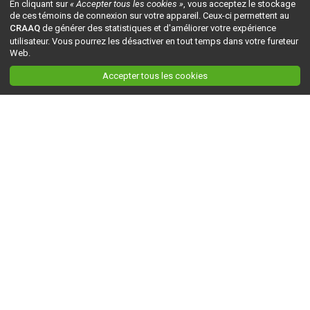
En cliquant sur
« Accepter tous les cookies »
, vous acceptez le stockage
de ces témoins de connexion sur votre appareil. Ceux-ci permettent au
CRAAQ
de générer des statistiques et d'améliorer votre expérience
utilisateur. Vous pourrez les désactiver en tout temps dans votre fureteur
Web.
Accepter tous les cookies
Ceci est la version du site en
développement
. Pour la version en
production
, visitez ce
lien
.
AGRI-RÉSEAU