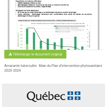
Superficies et cultures affectées
2 939,9 hectares
infestés au total
; 
•
28,8 hectares
infestés en moyenne par cas (avec un maximum de 200 ha)
; 
•
Cultures principalement touchées : 
soya et maïs.
•
Stratégies de lutte déployées
67 %
 des cas ont utilisé l'arrachage ou le désherbage mécanique couplé à l'arrachage;
•
Autres  méthodes  :  désherbage  mécanique  seul,  combinaisons  avec  semis  de  plantes  de  couverture,  
•
désherbage chimique d'urgence.
Télécharger le document original
Amarante tuberculée : Bilan du Plan d'intervention phytosanitaire
2020-2024
Graphique 1
 : Surface infestée moyenne (ha) et montant moyen d’aide ($) en fonction des 
moyens de lutte choisis
Investissement financier
472 590 $
versés au total pour les 67 entreprises
; 
•
4 544 $
d'aide moyenne par cas et par année
. 
•
Analyses gratuites au LEDP
Les  tests  d'identification  et  de  résistance  effectués  par  le  La
boratoire  d'expertise  et  de  diagnostic  en 
phytoprotection  (LEDP)  du  MAPAQ  sont 
gratuits  pour  l'identification  de  toutes  les  amarantes
  et  de  leur  
résistance aux herbicides.
Cette analyse gratuite représente un outil précieux pour :
Confirmer la présence d'AT
; 
•
Déterminer le profil de résistance aux herbicides
; 
•
Adapter les stratégies de lutte en conséquence.
•
Pour  plus  de  détails,  consulter  le  guide  
Tarif  2025  du  LEDP  :  Identification  et  détection  de  la  résistance  aux  
herbicides pour l'amarante
.