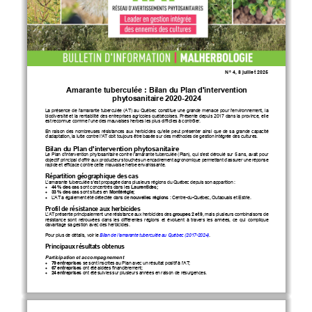
N° 
4, 8 juillet
 2025
Amarante tuberculée : Bilan du Plan d'intervention 
phytosanitaire 2020-
2024 
La  présence  de  l
'amarante  tuberculée  (AT)  au  Québec  constitue  une  grande  menace  pour  l'environnement,  la  
biodiversité et la rentabilité des entreprises agricoles québécoises. Présente depuis 2017 dans la province, elle 
est reconnue comme l’une des mauvaises herbes les plus difficiles à contrôler.
En  raison  des  nombreuses  résistances  aux  herbicides  qu'elle  peut  présenter  ainsi  que  de  sa  grande  capacité  
d'adaptation, la lutte contre l'AT doit toujours être basée sur des méthodes de gestion intégrée des cultures.
Bilan du Plan d'intervention phytosanitaire
Le Plan d'intervention phytosanitaire contre l'amarante tuberculée (Plan), qui s'est déroulé sur 5 ans, avait pour 
objectif principal d'offrir aux producteurs touchés un encadrement agronomique permettant d’assurer une réponse 
rapide et efficace contre cette mauvaise herbe envahissante.
Répartition géographique
 des cas 
L'amarante tuberculée s'est propagée dans plusieurs régions du Québec depuis son apparition :
44 % des cas
sont concentrés dans les 
Laurentides
;
•
33 % des cas
sont situés en 
Montérégie
;
•
L'AT a également été détectée dans de 
nouvelles régions
 : Centre-
du-Québec, Outaouais et Estrie.
•
Profil de résistance aux herbicides 
L'AT présente principalement une résistance aux herbicides des 
groupes 2 et 
9
, mais plusieurs combinaisons de 
résistance  sont  retrouvées  dans  les  différentes  régions  et  évoluent  à  travers  les  années,  ce  qui  complique  
davantage sa gestion 
avec 
des 
herbicides
. 
Pour plus de détails, voir le 
Bilan de l’amarante tuberculée au Québec (2017-
2024)
. 
Principaux résultats obtenus
Participation et accompagnement
79 entreprises
se sont inscrites au Plan avec un résultat positif à l'AT
; 
•
67 entreprises
ont été aidées financièrement
; 
•
24 entreprises
ont été suivies sur plusieurs années en raison de résurgences
. 
•