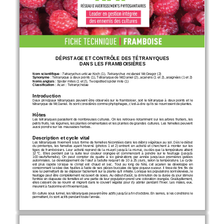
DÉPISTAGE ET CONTRÔLE DES TÉTRANYQUES 
DANS LES FRAMBOISIÈRES
Nom scientifique
: 
Tetranychus urticae
Koch (1), 
Tetranychus mcdanieli
 McG
regor
 (2)
Synonyme 
: Tétranyque à deux points (1), Tétranyque de McDaniel (2), acariens (1 et 2), araignées (1 et 2)
Noms anglais 
: Spider mites
 (1 et 2)
, Twospotted spider mite (1)
Classification 
: Acari
 : Tetranychidae
Introduction
Deux  principaux  tétranyques  peuvent  être  observés  sur  le
 framboisier
, soit
 le  tétranyque  à  deux  points  et  le  
tétranyque de McDaniel. Ils sont considérés comme 
phytophages, c’est
-à-dire qu’ils se nourrissent de plantes.
Hôtes
Les tétranyques parasitent
 de nombreuses cultures. On les
 retrouve 
notamment sur les arbres fruitiers, les 
petits fruits, les légumes, les plantes ornementales et les plantes de grandes 
cultures
. Les femelles peuvent 
aussi pondre sur les mauvaises herbes.
Description et cycle vital
Les tétranyques hivernent 
sous forme de femelles fécondées dans les débris végétaux au sol.
 Dès le début 
du  printemps,  les  femelles  ayant  hiverné  
(photos 
1  et  2)
  entrent  en  activité  et  cherchent  à  monter  sur  les  
tiges de framboisiers.
  Leur 
activité 
reprend 
de 
la  mi-
avril 
jusqu’à 
la mi-mai,
 ou  dès  que  la  température  atteint  
12 
°C. 
Elles  perdent  par  la  suite  leur  couleur
  orangée  et  commencent  à  pondre  sur  le  feuillage  (jusqu'à  
100 
œufs/femelle).
  On  peut  compter  de  quatre  à  six  générations  par  année 
jusqu’aux  premières  gelées  
automnales. Le développement de l’œuf à l’adulte requiert de 10 à 25 jours, selon la température. Le cycle 
est  plus  rapide  lorsque  le  climat  est  chaud  et  sec
.  Tout  au  long  de  l'été,  cet  acarien  se  développe  en  
consommant la sève des feuilles à l'aide de ses pièces buccales de type piqueur
-suceur.
 Il  tisse  de  fins  fils  de  
soie lui permettant de se déplacer facilement sur la plante qu'il infeste. Lorsque les populations sont élevées, le 
feuillage peut
 être 
complètement recouvert de soies
. Au début d'août, la diminution de la durée du jour stimule 
l'entrée en diapause de femelles et une partie de l
eur
 population 
prend une coloration 
orangée. Graduellement, 
elles  cessent  de  se  nourrir  et  migrent  dans  le  couvert  végétal  pour
 s'y  abriter  pendant  l'hiver.  
Les  mâles
, eux, 
meurent à l'automne et n'hiv
ernent pas.
En culture sous tunnel, les tétranyques peuvent être actifs jusqu'à la fin 
d’octobre. En serres, si les conditions le 
permettent
, ils sont actifs pendant toute l'année.