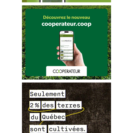
Source
:
Bernard Drouin et L
EDP (MAPAQ)
RAP Framboise
Dépistage et contrôle des tétranyques
, page 
3