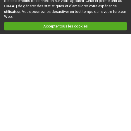
de ces témoins de connexion sur votre appareil. Ceux-ci permettent au
CRAAQ
de générer des statistiques et d'améliorer votre expérience
utilisateur. Vous pourrez les désactiver en tout temps dans votre fureteur
Web.
Accepter tous les cookies
Ceci est la version du site en
développement
. Pour la version en
production
, visitez ce
lien
.
AGRI-RÉSEAU