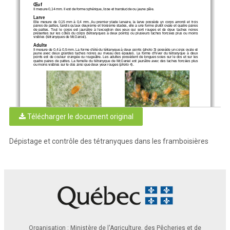
Œuf
Il mesure 0,14 mm
. Il est de forme sphérique, lisse 
et translucide ou jaune pâle.
Larve
Elle  mesure  
de 
0,15  mm  à  0,4  mm
.  Au  premier  stade  larvaire,  
la  larve
  possède  un  corps  arrondi  et  trois  
paires de pattes
, tandis qu’aux
 deuxième et troisième stades,
 elle a une forme plutôt ovale et quatre paires 
de  pattes
.  Tout  le  corps  est  jaunâtr
e  à  l’exception  des  yeux  qui  sont  rouges  et  de  deux  taches  noires
présentes  sur  les  côtés  du  corps  (tétranyques  à  deux  points)
  ou  plusieurs  taches  foncées  plus  ou  moins  
vis
ibles (tétranyques de McDaniel)
. 
Adulte
Il mesure
 de 0,4 à
 0,5 mm.
 La forme d’été du tétranyque à deux points
 (photo 
3) possède un corps ovale et 
jaune  avec  deux  grandes  taches  noires  au  niveau  des  épaules
.  La  forme  d’hiver  
du  tétranyque 
à  deux  
points 
est
 de couleur orangée ou rougeâtre.
 Les adultes possèdent de longues soies sur le dos et sur les 
quatre paires de pattes
. La femelle du tétranyque de McDaniel est jaunâtre avec des taches foncées plus 
ou moins visibles sur le dos ainsi que deux yeux rouges 
(photo
 4).  
Télécharger le document original
Photo 1 
: Femelle hivernante 
adulte 
de 
Photo 2 
: Tétranyques
 de McDaniel
tétranyque à deux points
 et un oeuf
(femelles hivernantes)
Source
: L
EDP (MAPAQ)
Source
: Bernard Drouin 
(
MAPAQ
)
Dépistage et contrôle des tétranyques dans les framboisières
Photo 3 
: Tétranyque à deux points
 adulte
Photo 4 
: Tétranyques
 de McDaniel
Source 
: Bernard Drouin (
MAPAQ
) 
et un oeuf
Source
:
L
EDP (MAPAQ)
Organisation : Ministère de l'Agriculture, des Pêcheries et de