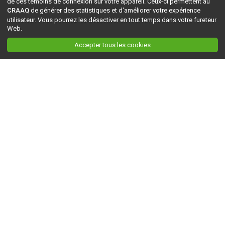
de ces témoins de connexion sur votre appareil. Ceux-ci permettent au
CRAAQ
de générer des statistiques et d'améliorer votre expérience
utilisateur. Vous pourrez les désactiver en tout temps dans votre fureteur
Web.
Accepter tous les cookies
Ceci est la version du site en
développement
. Pour la version en
production
, visitez ce
lien
.
AGRI-RÉSEAU