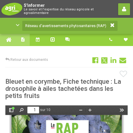
Réseau d’avertissements
S'informer
Le savoir et l'expertise du réseau agricole et
phytosanitaires (RAP)
agroalimentaire
Le savoir et l'expertise du réseau agricole et
Réseau d’avertissements phytosanitaires (RAP)
agroalimentaire
Retour aux documents
Bleuet en corymbe, Fiche technique : La
drosophile à ailes tachetées dans les
petits fruits
sur 10
Afficher/Masquer
Rechercher
Zoom
Zoom
Outils
le
arrière
avant
panneau
latéral