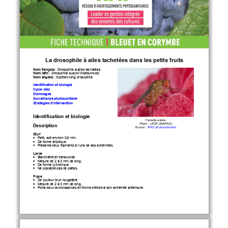
La drosophile à ailes tachetées dans les petits fruits 
Nom français
 : Drosophile à ailes tachetées
Nom latin
 : 
Drosophila suzukii
 (Matsumura)
Nom anglais
: Spotted wing drosophila 
Identification et biologie 
Cycle vital
Dommages
Surveillance phytosanitaire
Stratégies d’intervention 
Identification et biologie
Femelle adulte
Photo 
: LEDP 
(MAPAQ
) 
Description
Source
: 
IRIIS phytoprotection
Œuf
•
   Petit, soit environ 0,6 
mm
. 
•
   De forme elliptique.
•
   Présente deux
 filaments à 
l’une de ses extrémités
. 
Larve
•
   Blanchâtre et translucide.
•
   Mesure de 2 à 3 
mm de long.
•
   De forme cylindrique.
•
   Ne possède pas de pattes.
Pupe
•
   De couleur brun rougeâtre.
•
   Mesure de 2 à 3 
mm de long.
•
   Porte deux excroissances en forme d’étoile à son
 extrémité 
antérieure
. 