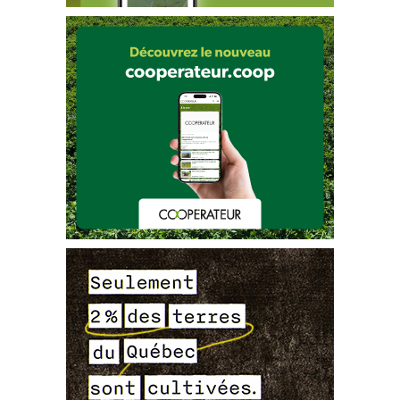
larves  dans  les  fruits.  À  noter  qu’en  complément  du  piégeage,  vous  pouvez  également  dépister  les  larves  
dans les fruits à l’aide d’un 
test de sel
 (annexe 
A). 
RAP Bleuet en corymbe
La drosophile à ailes tachetées dans les petits fruits
, page 
3