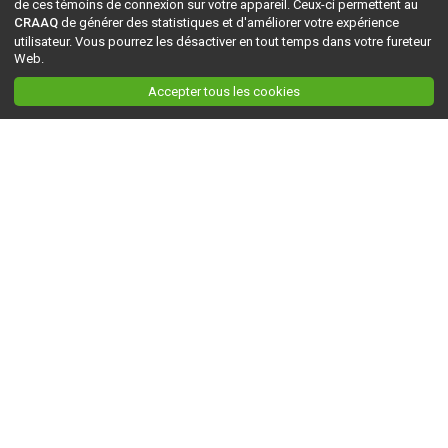
de ces témoins de connexion sur votre appareil. Ceux-ci permettent au
CRAAQ
de générer des statistiques et d'améliorer votre expérience
utilisateur. Vous pourrez les désactiver en tout temps dans votre fureteur
Web.
Accepter tous les cookies
Ceci est la version du site en
développement
. Pour la version en
production
, visitez ce
lien
.
AGRI-RÉSEAU