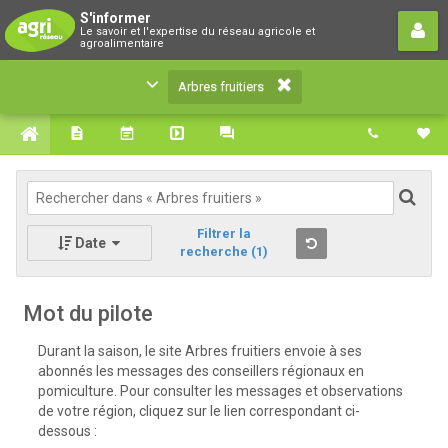
Arbres fruitiers
S'informer
Le savoir et l'expertise du réseau agricole et
Le savoir et l'expertise du réseau agricole et
agroalimentaire
agroalimentaire
Arbres fruitiers
Filtrer la
Date
recherche
(1)
Mot du pilote
Durant la saison, le site Arbres fruitiers envoie à ses
abonnés les messages des conseillers régionaux en
pomiculture. Pour consulter les messages et observations
de votre région, cliquez sur le lien correspondant ci-
dessous :