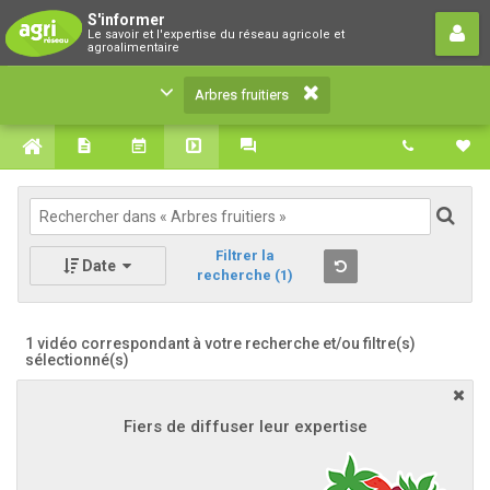
Arbres fruitiers
S'informer
Le savoir et l'expertise du réseau agricole et
Le savoir et l'expertise du réseau agricole et
agroalimentaire
agroalimentaire
Arbres fruitiers
Filtrer la
Date
recherche
(1)
1 vidéo correspondant à votre recherche
et/ou filtre(s)
sélectionné(s)
Fiers de diffuser leur expertise