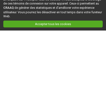
de ces témoins de connexion sur votre appareil. Ceux-ci permettent au
CRAAQ
de générer des statistiques et d'améliorer votre expérience
utilisateur. Vous pourrez les désactiver en tout temps dans votre fureteur
Web.
Accepter tous les cookies
Ceci est la version du site en
développement
. Pour la version en
production
, visitez ce
lien
.
AGRI-RÉSEAU