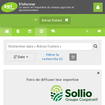
Arbres fruitiers
S'informer
Le savoir et l'expertise du réseau agricole et
Le savoir et l'expertise du réseau agricole et
agroalimentaire
agroalimentaire
Arbres fruitiers
Filtrer la
Date
recherche
(1)
Fiers de diffuser leur expertise