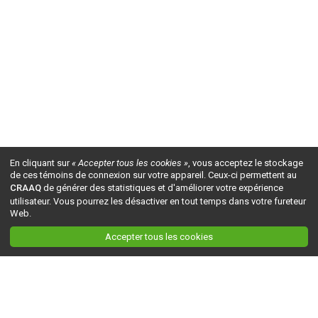
En cliquant sur
« Accepter tous les cookies »
, vous acceptez le stockage
de ces témoins de connexion sur votre appareil. Ceux-ci permettent au
CRAAQ
de générer des statistiques et d'améliorer votre expérience
utilisateur. Vous pourrez les désactiver en tout temps dans votre fureteur
Web.
Accepter tous les cookies
Ceci est la version du site en
développement
. Pour la version en
production
, visitez ce
lien
.