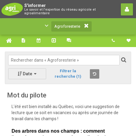
Agroforesterie
S'informer
Le savoir et l'expertise du réseau agricole et
Le savoir et l'expertise du réseau agricole et
agroalimentaire
agroalimentaire
Agroforesterie
Filtrer la
Date
recherche
(1)
Mot du pilote
L'été est bien installé au Québec, voici une suggestion de
lecture que ce soit en vacances ou après une journée de
travail dans les champs !
Des arbres dans nos champs : comment