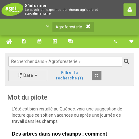
Agroforesterie
S'informer
Le savoir et l'expertise du réseau agricole et
Le savoir et l'expertise du réseau agricole et
agroalimentaire
agroalimentaire
Agroforesterie
Filtrer la
Date
recherche
(1)
Mot du pilote
L'été est bien installé au Québec, voici une suggestion de
lecture que ce soit en vacances ou après une journée de
travail dans les champs !
Des arbres dans nos champs : comment