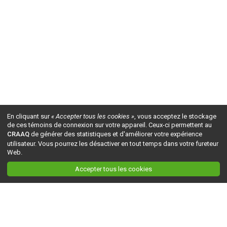
En cliquant sur
« Accepter tous les cookies »
, vous acceptez le stockage
de ces témoins de connexion sur votre appareil. Ceux-ci permettent au
CRAAQ
de générer des statistiques et d'améliorer votre expérience
utilisateur. Vous pourrez les désactiver en tout temps dans votre fureteur
Web.
Accepter tous les cookies
Ceci est la version du site en
développement
. Pour la version en
production
, visitez ce
lien
.