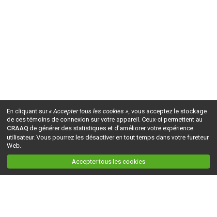
En cliquant sur
« Accepter tous les cookies »
, vous acceptez le stockage
de ces témoins de connexion sur votre appareil. Ceux-ci permettent au
CRAAQ
de générer des statistiques et d'améliorer votre expérience
utilisateur. Vous pourrez les désactiver en tout temps dans votre fureteur
Web.
Accepter tous les cookies
Ceci est la version du site en
développement
. Pour la version en
production
, visitez ce
lien
.