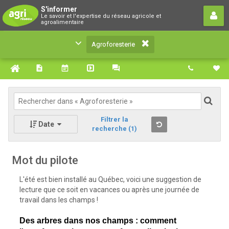
Agroforesterie
S'informer
Le savoir et l'expertise du réseau agricole et
Le savoir et l'expertise du réseau agricole et
agroalimentaire
agroalimentaire
Agroforesterie
Filtrer la
Date
recherche
(1)
Mot du pilote
L'été est bien installé au Québec, voici une suggestion de
lecture que ce soit en vacances ou après une journée de
travail dans les champs !
Des arbres dans nos champs : comment