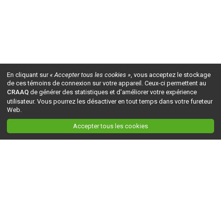
En cliquant sur
« Accepter tous les cookies »
, vous acceptez le stockage
de ces témoins de connexion sur votre appareil. Ceux-ci permettent au
CRAAQ
de générer des statistiques et d'améliorer votre expérience
utilisateur. Vous pourrez les désactiver en tout temps dans votre fureteur
Web.
Accepter tous les cookies
Ceci est la version du site en
développement
. Pour la version en
production
, visitez ce
lien
.