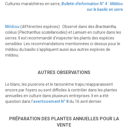
Cultures maraîchères en serre,
Bulletin d'information N° 4 : Mildiou
sur le basilic en serre
Mildiou
(différentes espèces) : Observé dans des
Bracteantha
,
coléus (
Plectranthus scutellarioides
) et
Lamium
en culture dans les
serres. Il est recommandé d'inspecter les plants des espèces
sensibles. Les recommandations mentionnées ci-dessus pour le
mildiou du basilic s’appliquent aussi aux autres espèces de
mildiou.
AUTRES OBSERVATIONS
Le blanc, les pucerons et le tarsonème trapu réapparaissent
encore par foyers ou sont difficiles à contrôler dans les plantes
annuelles en culture dans plusieurs entreprises. Il en a été
question dans l’
avertissement N° 8
du 16 avril dernier.
PRÉPARATION DES PLANTES ANNUELLES POUR LA
VENTE