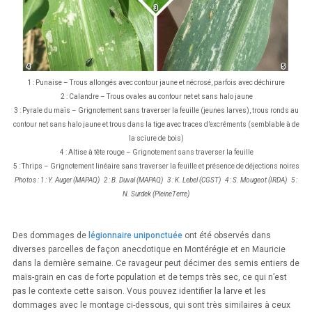
1 : Punaise – Trous allongés avec contour jaune et nécrosé, parfois avec déchirure
2 : Calandre – Trous ovales au contour net et sans halo jaune
3 : Pyrale du maïs – Grignotement sans traverser la feuille (jeunes larves), trous ronds au
contour net sans halo jaune et trous dans la tige avec traces d’excréments (semblable à de
la sciure de bois)
4 : Altise à tête rouge – Grignotement sans traverser la feuille
5 : Thrips – Grignotement linéaire sans traverser la feuille et présence de déjections noires
Photos : 1 : Y. Auger (MAPAQ) 2 : B. Duval (MAPAQ) 3 : K. Lebel (CGST) 4 : S. Mougeot (IRDA) 5 :
N. Surdek (PleineTerre)
Des dommages de
légionnaire uniponctuée
ont été observés dans
diverses parcelles de façon anecdotique en Montérégie et en Mauricie
dans la dernière semaine. Ce ravageur peut décimer des semis entiers de
maïs-grain en cas de forte population et de temps très sec, ce qui n’est
pas le contexte cette saison. Vous pouvez identifier la larve et les
dommages avec le montage ci-dessous, qui sont très similaires à ceux