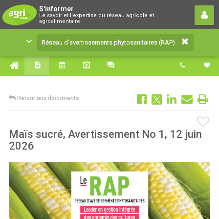
Réseau d’avertissements
S'informer
Le savoir et l'expertise du réseau agricole et
phytosanitaires (RAP)
agroalimentaire
Le savoir et l'expertise du réseau agricole et
Réseau d’avertissements phytosanitaires (RAP)
agroalimentaire
Retour aux documents
Maïs sucré, Avertissement No 1, 12 juin
2026