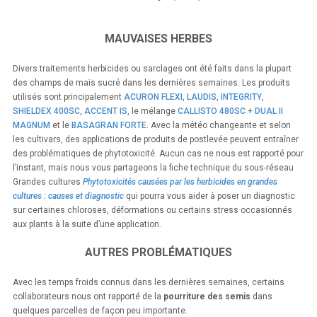
MAUVAISES HERBES
Divers traitements herbicides ou sarclages ont été faits dans la plupart
des champs de maïs sucré dans les dernières semaines. Les produits
utilisés sont principalement
ACURON FLEXI
,
LAUDIS
,
INTEGRITY
,
SHIELDEX 400SC
,
ACCENT IS
, le mélange
CALLISTO 480SC
+
DUAL II
MAGNUM
et le
BASAGRAN FORTE
. Avec la météo changeante et selon
les cultivars, des applications de produits de postlevée peuvent entraîner
des problématiques de phytotoxicité. Aucun cas ne nous est rapporté pour
l’instant, mais nous vous partageons la fiche technique du sous-réseau
Grandes cultures
Phytotoxicités causées par les herbicides en grandes
cultures : causes et diagnostic
qui pourra vous aider à poser un diagnostic
sur certaines chloroses, déformations ou certains stress occasionnés
aux plants à la suite d’une application.
AUTRES PROBLÉMATIQUES
Avec les temps froids connus dans les dernières semaines, certains
collaborateurs nous ont rapporté de la
pourriture des semis
dans
quelques parcelles de façon peu importante.