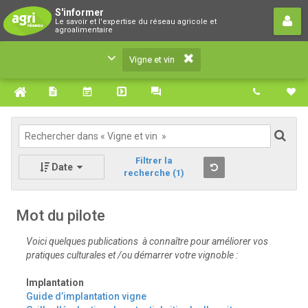
Vigne et vin
S'informer
Le savoir et l'expertise du réseau agricole et
Le savoir et l'expertise du réseau agricole et
agroalimentaire
agroalimentaire
Vigne et vin
Filtrer la
Date
recherche
(1)
Mot du pilote
Voici quelques publications à connaître pour améliorer vos
pratiques culturales et /ou démarrer votre vignoble :
Implantation
Guide d’implantation vigne