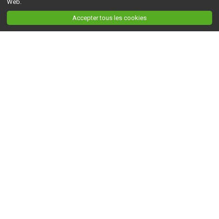
Web.
Accepter tous les cookies
Ceci est la version du site en
développement
. Pour la version en
production
, visitez ce
lien
.
AGRI-RÉSEAU
À propos d'Agri-Réseau
S'INFORMER
Politique éditoriale