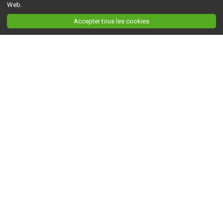
Web.
Accepter tous les cookies
Ceci est la version du site en
développement
. Pour la version en
production
, visitez ce
lien
.
AGRI-RÉSEAU
À propos d'Agri-Réseau
S'INFORMER
Politique éditoriale