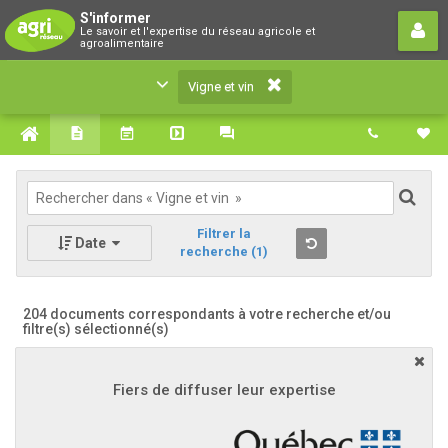
Vigne et vin
S'informer
Le savoir et l'expertise du réseau agricole et
Le savoir et l'expertise du réseau agricole et
agroalimentaire
agroalimentaire
Vigne et vin
Filtrer la
Date
recherche
(1)
204 documents correspondants à votre recherche
et/ou
filtre(s) sélectionné(s)
Fiers de diffuser leur expertise