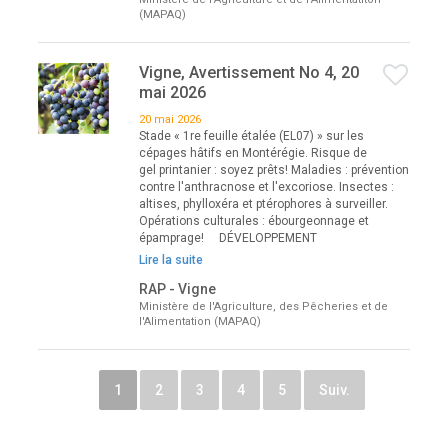
(MAPAQ)
Vigne, Avertissement No 4, 20
mai 2026
20 mai 2026
Stade « 1re feuille étalée (EL07) » sur les
cépages hâtifs en Montérégie. Risque de
gel printanier : soyez prêts! Maladies : prévention
contre l'anthracnose et l'excoriose. Insectes :
altises, phylloxéra et ptérophores à surveiller.
Opérations culturales : ébourgeonnage et
épamprage! DÉVELOPPEMENT
Lire la suite
RAP - Vigne
Ministère de l'Agriculture, des Pêcheries et de
l'Alimentation (MAPAQ)
1
2
3
4
5
Suiv.