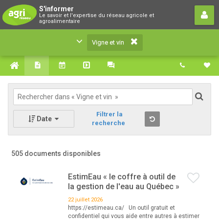
Vigne et vin
S'informer
Le savoir et l'expertise du réseau agricole et
Le savoir et l'expertise du réseau agricole et
agroalimentaire
agroalimentaire
Vigne et vin
Filtrer la
Date
recherche
505 documents disponibles
EstimEau « le coffre à outil de
la gestion de l'eau au Québec »
22 juillet 2026
https://estimeau.ca/ Un outil gratuit et
confidentiel qui vous aide entre autres à estimer