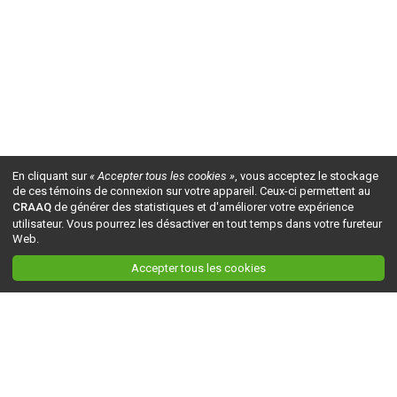
En cliquant sur
« Accepter tous les cookies »
, vous acceptez le stockage
de ces témoins de connexion sur votre appareil. Ceux-ci permettent au
CRAAQ
de générer des statistiques et d'améliorer votre expérience
utilisateur. Vous pourrez les désactiver en tout temps dans votre fureteur
Web.
Accepter tous les cookies
Ceci est la version du site en
développement
. Pour la version en
production
, visitez ce
lien
.