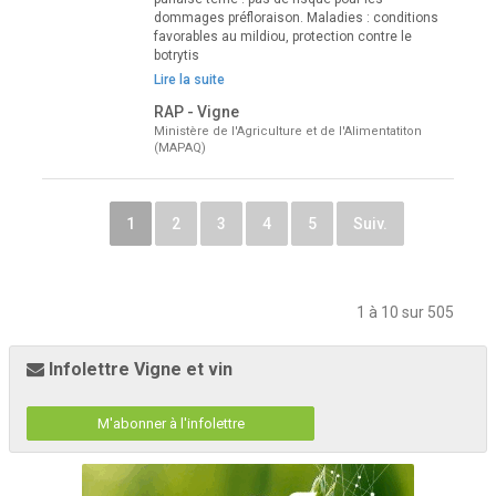
dommages préfloraison. Maladies : conditions
favorables au mildiou, protection contre le
botrytis
Lire la suite
RAP - Vigne
Ministère de l'Agriculture et de l'Alimentatiton
(MAPAQ)
1
2
3
4
5
Suiv.
1 à 10 sur 505
Infolettre Vigne et vin
M'abonner à l'infolettre