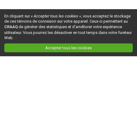
En cliquant sur
« Accepter tous les cookies »
, vous acceptez le stockage
de ces témoins de connexion sur votre appareil. Ceux-ci permettent au
CRAAQ
de générer des statistiques et d'améliorer votre expérience
utilisateur. Vous pourrez les désactiver en tout temps dans votre fureteur
Web.
Accepter tous les cookies
Ceci est la version du site en
développement
. Pour la version en
production
, visitez ce
lien
.