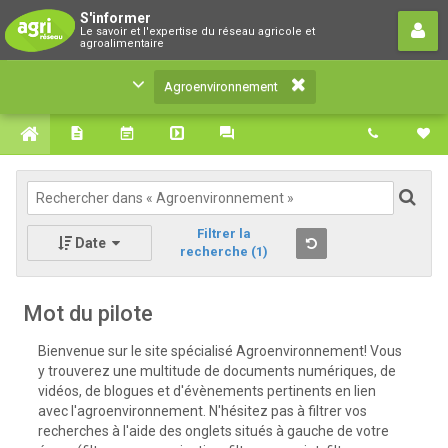
Agroenvironnement
S'informer
Le savoir et l'expertise du réseau agricole et
Le savoir et l'expertise du réseau agricole et
agroalimentaire
agroalimentaire
Agroenvironnement
Filtrer la
Date
recherche
(1)
Mot du pilote
Bienvenue sur le site spécialisé Agroenvironnement! Vous
y trouverez une multitude de documents numériques, de
vidéos, de blogues et d'évènements pertinents en lien
avec l'agroenvironnement. N'hésitez pas à filtrer vos
recherches à l'aide des onglets situés à gauche de votre